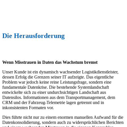
zentrale Cloud-Datenplattform.
Das Ergebnis: eine verlässliche „Single Source of Truth“,
beschleunigte Prozesse und die Grundlage für datengestützte
Entscheidungen in der gesamten Lieferkette.
Die Herausforderung
Wenn Misstrauen in Daten das Wachstum bremst
Unser Kunde ist ein dynamisch wachsender Logistikdienstleister,
dessen Erfolg die Grenzen seiner IT aufzeigte. Das eigentliche
Problem war jedoch keine reine Leistungsfrage, sondern eine
fundamentale Datenkrise. Die bestehende Systemlandschaft
entwickelte sich zu einer undurchsichtigen Landschaft aus
Datensilos. Informationen aus dem Transportmanagement, dem
CRM und der Fahrzeug-Telemetrie lagen getrennt und in
inkonsistenten Formaten vor.
Dies führte nicht nur zu einem enormen manuellen Aufwand für die
Datenkonsolidierung, sondern auch zu widersprüchlichen Berichten