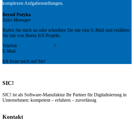
komplexen Aufgabenstellungen.
Bernd Potyka
Sales Manager
Rufen Sie mich an oder schreiben Sie mir eine E-Mail und erzählen
Sie mir von Ihrem IoT-Projekt.
Telefon
07131 13355-55
/
E-Mail
bernd.potyka@sic.software
Ich freue mich auf Sie!
SIC!
SIC! ist als Software-Manufaktur Ihr Partner für Digitalisierung in
Unternehmen: kompetent – erfahren – zuverlässig
Kontakt
SIC! Software GmbH
Im Zukunftspark 10