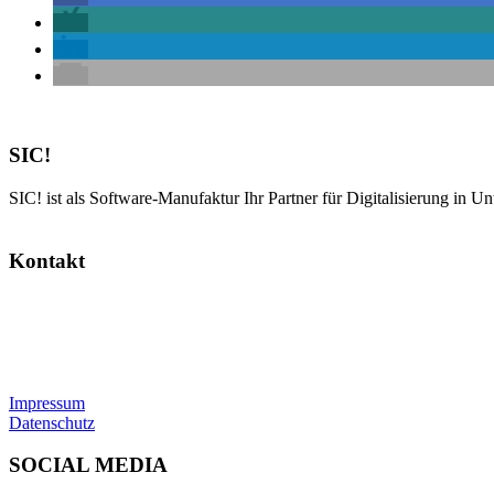
SIC!
SIC! ist als Software-Manufaktur Ihr Partner für Digitalisierung in U
Kontakt
SIC! Software GmbH
Im Zukunftspark 10
74076 Heilbronn
Tel: +49 7131 13355-00
E-Mail:
info@sic.software
Impressum
Datenschutz
SOCIAL MEDIA