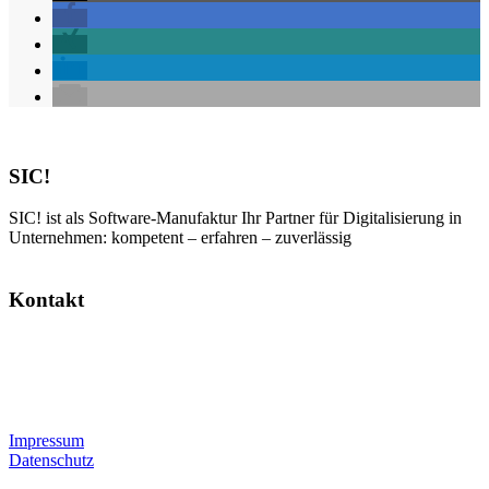
SIC!
SIC! ist als Software-Manufaktur Ihr Partner für Digitalisierung in
Unternehmen: kompetent – erfahren – zuverlässig
Kontakt
SIC! Software GmbH
Im Zukunftspark 10
74076 Heilbronn
Tel: +49 7131 13355-00
E-Mail:
info@sic.software
Impressum
Datenschutz