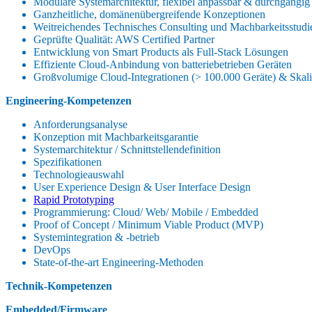
Modulare Systemarchitektur, flexibel anpassbar & durchgängig 
Ganzheitliche, domänenübergreifende Konzeptionen
Weitreichendes Technisches Consulting und Machbarkeitsstudi
Geprüfte Qualität: AWS Certified Partner
Entwicklung von Smart Products als Full-Stack Lösungen
Effiziente Cloud-Anbindung von batteriebetrieben Geräten
Großvolumige Cloud-Integrationen (> 100.000 Geräte) & Skal
Engineering-Kompetenzen
Anforderungsanalyse
Konzeption mit Machbarkeitsgarantie
Systemarchitektur / Schnittstellendefinition
Spezifikationen
Technologieauswahl
User Experience Design & User Interface Design
Rapid Prototyping
Programmierung: Cloud/ Web/ Mobile / Embedded
Proof of Concept / Minimum Viable Product (MVP)
Systemintegration & -betrieb
DevOps
State-of-the-art Engineering-Methoden
Technik-Kompetenzen
Embedded/Firmware