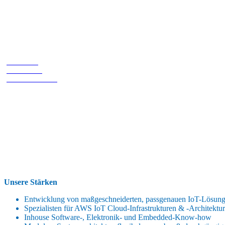
AWS Machine Learning
• Sensorik
• Vernetzung
• Smart Services
• Mobile
• Web
• PC
Unsere Stärken
Entwicklung von maßgeschneiderten, passgenauen IoT-Lösun
Spezialisten für AWS IoT Cloud-Infrastrukturen & -Architektu
Inhouse Software-, Elektronik- und Embedded-Know-how