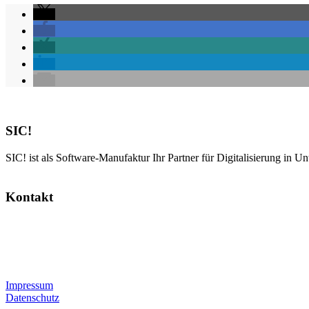
SIC!
SIC! ist als Software-Manufaktur Ihr Partner für Digitalisierung in U
Kontakt
SIC! Software GmbH
Im Zukunftspark 10
74076 Heilbronn
Tel: +49 7131 13355-00
E-Mail:
info@sic.software
Impressum
Datenschutz