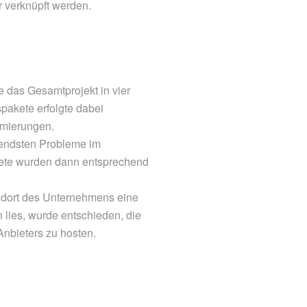
r verknüpft werden.
 das Gesamtprojekt in vier
spakete erfolgte dabei
imierungen.
gendsten Probleme im
akete wurden dann entsprechend
andort des Unternehmens eine
 lies, wurde entschieden, die
nbieters zu hosten.