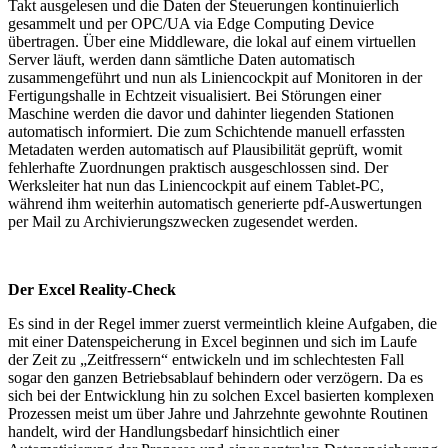
Takt ausgelesen und die Daten der Steuerungen kontinuierlich
gesammelt und per OPC/UA via Edge Computing Device
übertragen. Über eine Middleware, die lokal auf einem virtuellen
Server läuft, werden dann sämtliche Daten automatisch
zusammengeführt und nun als Liniencockpit auf Monitoren in der
Fertigungshalle in Echtzeit visualisiert. Bei Störungen einer
Maschine werden die davor und dahinter liegenden Stationen
automatisch informiert. Die zum Schichtende manuell erfassten
Metadaten werden automatisch auf Plausibilität geprüft, womit
fehlerhafte Zuordnungen praktisch ausgeschlossen sind. Der
Werksleiter hat nun das Liniencockpit auf einem Tablet-PC,
während ihm weiterhin automatisch generierte pdf-Auswertungen
per Mail zu Archivierungszwecken zugesendet werden.
Der Excel Reality-Check
Es sind in der Regel immer zuerst vermeintlich kleine Aufgaben, die
mit einer Datenspeicherung in Excel beginnen und sich im Laufe
der Zeit zu „Zeitfressern“ entwickeln und im schlechtesten Fall
sogar den ganzen Betriebsablauf behindern oder verzögern. Da es
sich bei der Entwicklung hin zu solchen Excel basierten komplexen
Prozessen meist um über Jahre und Jahrzehnte gewohnte Routinen
handelt, wird der Handlungsbedarf hinsichtlich einer