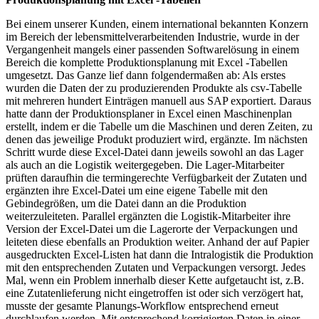
Bei einem unserer Kunden, einem international bekannten Konzern
im Bereich der lebensmittelverarbeitenden Industrie, wurde in der
Vergangenheit mangels einer passenden Softwarelösung in einem
Bereich die komplette Produktionsplanung mit Excel -Tabellen
umgesetzt. Das Ganze lief dann folgendermaßen ab: Als erstes
wurden die Daten der zu produzierenden Produkte als csv-Tabelle
mit mehreren hundert Einträgen manuell aus SAP exportiert. Daraus
hatte dann der Produktionsplaner in Excel einen Maschinenplan
erstellt, indem er die Tabelle um die Maschinen und deren Zeiten, zu
denen das jeweilige Produkt produziert wird, ergänzte. Im nächsten
Schritt wurde diese Excel-Datei dann jeweils sowohl an das Lager
als auch an die Logistik weitergegeben. Die Lager-Mitarbeiter
prüften daraufhin die termingerechte Verfügbarkeit der Zutaten und
ergänzten ihre Excel-Datei um eine eigene Tabelle mit den
Gebindegrößen, um die Datei dann an die Produktion
weiterzuleiteten. Parallel ergänzten die Logistik-Mitarbeiter ihre
Version der Excel-Datei um die Lagerorte der Verpackungen und
leiteten diese ebenfalls an Produktion weiter. Anhand der auf Papier
ausgedruckten Excel-Listen hat dann die Intralogistik die Produktion
mit den entsprechenden Zutaten und Verpackungen versorgt. Jedes
Mal, wenn ein Problem innerhalb dieser Kette aufgetaucht ist, z.B.
eine Zutatenlieferung nicht eingetroffen ist oder sich verzögert hat,
musste der gesamte Planungs-Workflow entsprechend erneut
durchlaufen werden. Mit entsprechend korrigierten Daten in einer