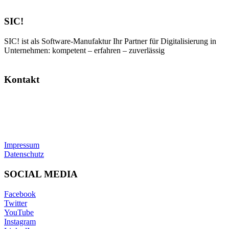
SIC!
SIC! ist als Software-Manufaktur Ihr Partner für Digitalisierung in
Unternehmen: kompetent – erfahren – zuverlässig
Kontakt
SIC! Software GmbH
Im Zukunftspark 10
74076 Heilbronn
Tel: +49 7131 13355-00
E-Mail:
info@sic.software
Impressum
Datenschutz
SOCIAL MEDIA
Facebook
Twitter
YouTube
Instagram