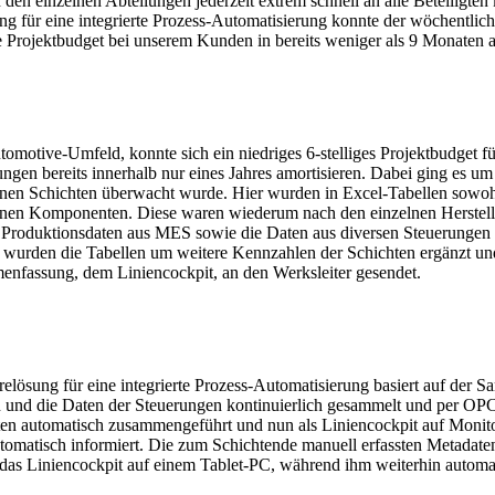
n den einzelnen Abteilungen jederzeit extrem schnell an alle Beteiligt
sung für eine integrierte Prozess-Automatisierung konnte der wöchent
ge Projektbudget bei unserem Kunden in bereits weniger als 9 Monaten a
otive-Umfeld, konnte sich ein niedriges 6-stelliges Projektbudget f
ungen bereits innerhalb nur eines Jahres amortisieren. Dabei ging es 
elnen Schichten überwacht wurde. Hier wurden in Excel-Tabellen sowohl 
nen Komponenten. Diese waren wiederum nach den einzelnen Herstelle
ie Produktionsdaten aus MES sowie die Daten aus diversen Steuerungen a
nd wurden die Tabellen um weitere Kennzahlen der Schichten ergänzt u
menfassung, dem Liniencockpit, an den Werksleiter gesendet.
relösung für eine integrierte Prozess-Automatisierung basiert auf der 
 und die Daten der Steuerungen kontinuierlich gesammelt und per OP
ten automatisch zusammengeführt und nun als Liniencockpit auf Monitore
omatisch informiert. Die zum Schichtende manuell erfassten Metadaten 
 das Liniencockpit auf einem Tablet-PC, während ihm weiterhin automa