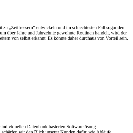
t zu „Zeitfressern“ entwickeln und im schlechtesten Fall sogar den
 um über Jahre und Jahrzehnte gewohnte Routinen handelt, wird der
itern von selbst erkannt. Es könnte daher durchaus von Vorteil sein,
er individuellen Datenbank basierten Softwarelösung
en schärfen wir den Blick unserer Kunden dafür, wie Abläufe