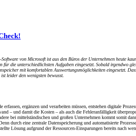
 Check!
ions-Software von Microsoft ist aus den Büros der Unternehmen heute k
en für die unterschiedlichsten Aufgaben eingesetzt. Sobald irgendwo gl
speicher mit komfortablen Auswertungsmöglichkeiten eingesetzt. Dass 
ist leider den wenigsten bewusst.
 erfassen, ergänzen und verarbeiten müssen, entstehen digitale Prozes
and – und damit die Kosten – als auch die Fehleranfälligkeit überpropor
ondere bei mittelständischen und großen Unternehmen kommt somit dan
Denn durch eine zentrale Datenspeicherung und automatisierte Prozesse
erstellte Lösung aufgrund der Ressourcen-Einsparungen bereits nach wen