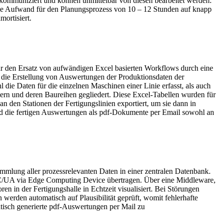
en kommuniziert und können unmittelbar von diesen bearbeitet werden.
liche Aufwand für den Planungsprozess von 10 – 12 Stunden auf knapp
mortisiert.
ür den Ersatz von aufwändigen Excel basierten Workflows durch eine
um die Erstellung von Auswertungen der Produktionsdaten der
die Daten für die einzelnen Maschinen einer Linie erfasst, als auch
rn und deren Baureihen gegliedert. Diese Excel-Tabellen wurden für
n den Stationen der Fertigungslinien exportiert, um sie dann in
nd die fertigen Auswertungen als pdf-Dokumente per Email sowohl an
Sammlung aller prozessrelevanten Daten in einer zentralen Datenbank.
C/UA via Edge Computing Device übertragen. Über eine Middleware,
n in der Fertigungshalle in Echtzeit visualisiert. Bei Störungen
werden automatisch auf Plausibilität geprüft, womit fehlerhafte
tisch generierte pdf-Auswertungen per Mail zu