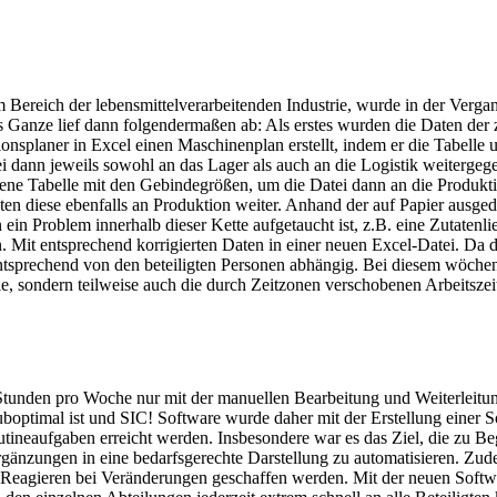
 Bereich der lebensmittelverarbeitenden Industrie, wurde in der Verg
 Ganze lief dann folgendermaßen ab: Als erstes wurden die Daten der 
onsplaner in Excel einen Maschinenplan erstellt, indem er die Tabelle
ei dann jeweils sowohl an das Lager als auch an die Logistik weitergeg
ene Tabelle mit den Gebindegrößen, um die Datei dann an die Produktion 
en diese ebenfalls an Produktion weiter. Anhand der auf Papier ausgedr
 Problem innerhalb dieser Kette aufgetaucht ist, z.B. eine Zutatenliefe
Mit entsprechend korrigierten Daten in einer neuen Excel-Datei. Da 
ntsprechend von den beteiligten Personen abhängig. Bei diesem wöchen
le, sondern teilweise auch die durch Zeitzonen verschobenen Arbeitszei
tunden pro Woche nur mit der manuellen Bearbeitung und Weiterleitung 
optimal ist und SIC! Software wurde daher mit der Erstellung einer Sof
outineaufgaben erreicht werden. Insbesondere war es das Ziel, die zu
änzungen in eine bedarfsgerechte Darstellung zu automatisieren. Zude
n Reagieren bei Veränderungen geschaffen werden. Mit der neuen Softwa