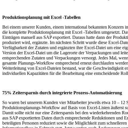
Produktionsplanung mit Excel -Tabellen
Bei einem unserer Kunden, einem international bekannten Konzern im
die komplette Produktionsplanung mit Excel -Tabellen umgesetzt. Das
Einträgen manuell aus SAP exportiert. Daraus hatte dann der Produkti
produziert wird, ergänzte. Im nächsten Schritt wurde diese Excel-Dat
Verfügbarkeit der Zutaten und ergänzten ihre Excel-Datei um eine eig
Version der Excel-Datei um die Lagerorte der Verpackungen und leitet
entsprechenden Zutaten und Verpackungen versorgt. Jedes Mal, wenn ein
gesamte Planungs-Workflow entsprechend erneut durchlaufen werden. 
Weiterleitung von Excel-Dateien bestand, war die Geschwindigkeit e
individuellen Kapazitäten für die Bearbeitung eine entscheidende Rol
75% Zeitersparnis durch integrierte Prozess-Automatisierung
So waren bei unserem Kunden vier Mitarbeiter jeweils etwa 10 – 12 S
Produktionsplanungs-Workflow auf Basis von Excel-Listen äußerst sub
Damit sollte nicht nur eine Zeitersparnis bei den wiederkehrenden R
aus SAP exportierten Daten durch entsprechende Reduktionen und Erg
beteiligten Personen reduziert sowie die Möglichkeit zum schnellere