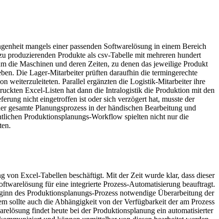
angenheit mangels einer passenden Softwarelösung in einem Bereich
zu produzierenden Produkte als csv-Tabelle mit mehreren hundert
 um die Maschinen und deren Zeiten, zu denen das jeweilige Produkt
eben. Die Lager-Mitarbeiter prüften daraufhin die termingerechte
weiterzuleiteten. Parallel ergänzten die Logistik-Mitarbeiter ihre
uckten Excel-Listen hat dann die Intralogistik die Produktion mit den
rung nicht eingetroffen ist oder sich verzögert hat, musste der
der gesamte Planungsprozess in der händischen Bearbeitung und
tlichen Produktionsplanungs-Workflow spielten nicht nur die
ten.
von Excel-Tabellen beschäftigt. Mit der Zeit wurde klar, dass dieser
twarelösung für eine integrierte Prozess-Automatisierung beauftragt.
 Beginn des Produktionsplanungs-Prozess notwendige Überarbeitung der
m sollte auch die Abhängigkeit von der Verfügbarkeit der am Prozess
relösung findet heute bei der Produktionsplanung ein automatisierter