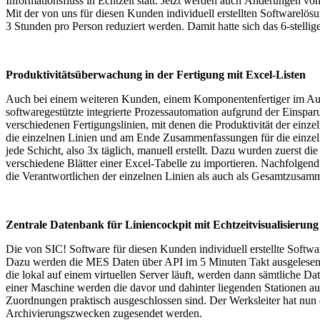
Informationsfluss in Echtzeit statt. Jetzt werden auch Änderungen vo
Mit der von uns für diesen Kunden individuell erstellten Softwarelö
3 Stunden pro Person reduziert werden. Damit hatte sich das 6-stelli
Produktivitätsüberwachung in der Fertigung mit Excel-Listen
Auch bei einem weiteren Kunden, einem Komponentenfertiger im Autom
softwaregestützte integrierte Prozessautomation aufgrund der Einspar
verschiedenen Fertigungslinien, mit denen die Produktivität der einz
die einzelnen Linien und am Ende Zusammenfassungen für die einzel
jede Schicht, also 3x täglich, manuell erstellt. Dazu wurden zuerst d
verschiedene Blätter einer Excel-Tabelle zu importieren. Nachfolge
die Verantwortlichen der einzelnen Linien als auch als Gesamtzusam
Zentrale Datenbank für Liniencockpit mit Echtzeitvisualisierung
Die von SIC! Software für diesen Kunden individuell erstellte Softwa
Dazu werden die MES Daten über API im 5 Minuten Takt ausgelesen
die lokal auf einem virtuellen Server läuft, werden dann sämtliche Da
einer Maschine werden die davor und dahinter liegenden Stationen aut
Zuordnungen praktisch ausgeschlossen sind. Der Werksleiter hat nun
Archivierungszwecken zugesendet werden.