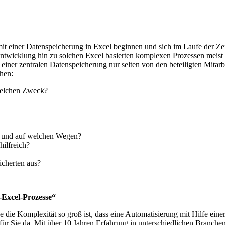
mit einer Datenspeicherung in Excel beginnen und sich im Laufe der Zei
 Entwicklung hin zu solchen Excel basierten komplexen Prozessen meist
iner zentralen Datenspeicherung nur selten von den beteiligten Mitarbe
hen:
welchen Zweck?
et und auf welchen Wegen?
hilfreich?
icherten aus?
r-Excel-Prozesse“
se die Komplexität so groß ist, dass eine Automatisierung mit Hilfe ein
 für Sie da. Mit über 10 Jahren Erfahrung in unterschiedlichen Branch