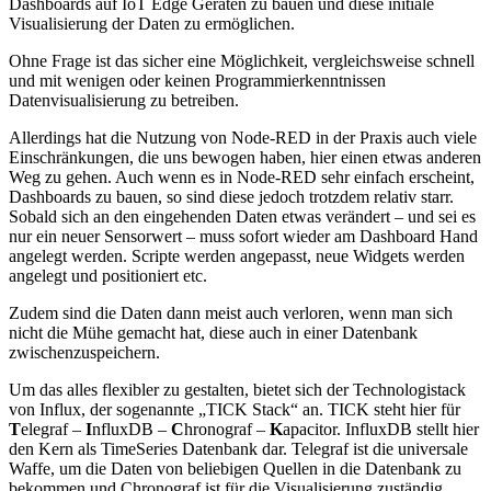
Dashboards auf IoT Edge Geräten zu bauen und diese initiale
Visualisierung der Daten zu ermöglichen.
Ohne Frage ist das sicher eine Möglichkeit, vergleichsweise schnell
und mit wenigen oder keinen Programmierkenntnissen
Datenvisualisierung zu betreiben.
Allerdings hat die Nutzung von Node-RED in der Praxis auch viele
Einschränkungen, die uns bewogen haben, hier einen etwas anderen
Weg zu gehen. Auch wenn es in Node-RED sehr einfach erscheint,
Dashboards zu bauen, so sind diese jedoch trotzdem relativ starr.
Sobald sich an den eingehenden Daten etwas verändert – und sei es
nur ein neuer Sensorwert – muss sofort wieder am Dashboard Hand
angelegt werden. Scripte werden angepasst, neue Widgets werden
angelegt und positioniert etc.
Zudem sind die Daten dann meist auch verloren, wenn man sich
nicht die Mühe gemacht hat, diese auch in einer Datenbank
zwischenzuspeichern.
Um das alles flexibler zu gestalten, bietet sich der Technologistack
von Influx, der sogenannte „TICK Stack“ an. TICK steht hier für
T
elegraf –
I
nfluxDB –
C
hronograf –
K
apacitor. InfluxDB stellt hier
den Kern als TimeSeries Datenbank dar. Telegraf ist die universale
Waffe, um die Daten von beliebigen Quellen in die Datenbank zu
bekommen und Chronograf ist für die Visualisierung zuständig.