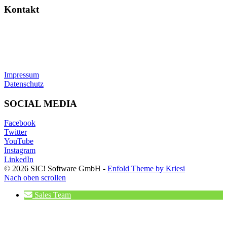
Kontakt
SIC! Software GmbH
Im Zukunftspark 10
74076 Heilbronn
Tel: +49 7131 13355-00
E-Mail:
info@sic.software
Impressum
Datenschutz
SOCIAL MEDIA
Facebook
Twitter
YouTube
Instagram
LinkedIn
© 2026 SIC! Software GmbH -
Enfold Theme by Kriesi
Nach oben scrollen
Sales Team