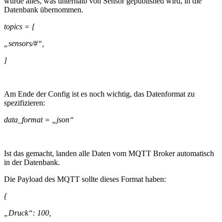
würde alles, was unterhalb von Sensor gepublished wird, in die
Datenbank übernommen.
topics = [
„sensors/#“,
]
Am Ende der Config ist es noch wichtig, das Datenformat zu
spezifizieren:
data_format = „json“
Ist das gemacht, landen alle Daten vom MQTT Broker automatisch
in der Datenbank.
Die Payload des MQTT sollte dieses Format haben:
{
„Druck“: 100,