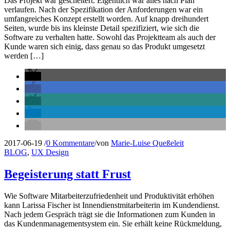
Das Projekt war gescheitert. Eigentlich war alles nach Plan
verlaufen. Nach der Spezifikation der Anforderungen war ein
umfangreiches Konzept erstellt worden. Auf knapp dreihundert
Seiten, wurde bis ins kleinste Detail spezifiziert, wie sich die
Software zu verhalten hatte. Sowohl das Projektteam als auch der
Kunde waren sich einig, dass genau so das Produkt umgesetzt
werden […]
2017-06-19
/
0 Kommentare
/
von
Marie-Luise Queßeleit
BLOG
,
UX Design
Begeisterung statt Frust
Wie Software Mitarbeiterzufriedenheit und Produktivität erhöhen
kann Larissa Fischer ist Innendienstmitarbeiterin im Kundendienst.
Nach jedem Gespräch trägt sie die Informationen zum Kunden in
das Kundenmanagementsystem ein. Sie erhält keine Rückmeldung,