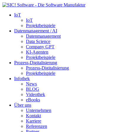
IoT
IoT
Projektbeispiele
Datenmanagement / AI
Datenmanagement
Data Science
Company GPT
KI-Agenten
Projektbeispiele
Prozess-Digitalisierung
Prozess-Digitalisierung
Projektbeispiele
Infothek
News
BLOG
Videothek
eBooks
Über uns
Unternehmen
Kontakt
Karriere
Referenzen
Partner