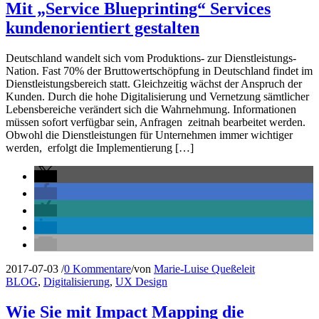
Mit „Service Blueprinting“ Services
kundenorientiert gestalten
Deutschland wandelt sich vom Produktions- zur Dienstleistungs-
Nation. Fast 70% der Bruttowertschöpfung in Deutschland findet im
Dienstleistungsbereich statt. Gleichzeitig wächst der Anspruch der
Kunden. Durch die hohe Digitalisierung und Vernetzung sämtlicher
Lebensbereiche verändert sich die Wahrnehmung. Informationen
müssen sofort verfügbar sein, Anfragen zeitnah bearbeitet werden.
Obwohl die Dienstleistungen für Unternehmen immer wichtiger
werden, erfolgt die Implementierung […]
2017-07-03
/
0 Kommentare
/
von
Marie-Luise Queßeleit
BLOG
,
Digitalisierung
,
UX Design
Wie Sie mit Impact Mapping die