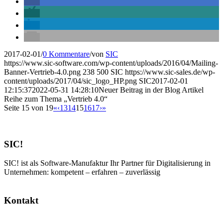
2017-02-01
/
0 Kommentare
/
von
SIC
https://www.sic-software.com/wp-content/uploads/2016/04/Mailing-
Banner-Vertrieb-4.0.png
238
500
SIC
https://www.sic-sales.de/wp-
content/uploads/2017/04/sic_logo_HP.png
SIC
2017-02-01
12:15:37
2022-05-31 14:28:10
Neuer Beitrag in der Blog Artikel
Reihe zum Thema „Vertrieb 4.0“
Seite 15 von 19
«
‹
13
14
15
16
17
›
»
SIC!
SIC! ist als Software-Manufaktur Ihr Partner für Digitalisierung in
Unternehmen: kompetent – erfahren – zuverlässig
Kontakt
SIC! Software GmbH