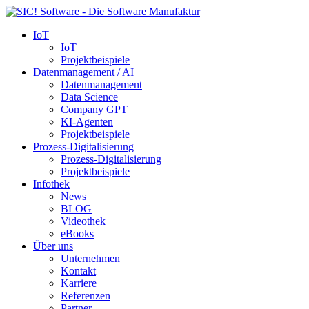
IoT
IoT
Projektbeispiele
Datenmanagement / AI
Datenmanagement
Data Science
Company GPT
KI-Agenten
Projektbeispiele
Prozess-Digitalisierung
Prozess-Digitalisierung
Projektbeispiele
Infothek
News
BLOG
Videothek
eBooks
Über uns
Unternehmen
Kontakt
Karriere
Referenzen
Partner