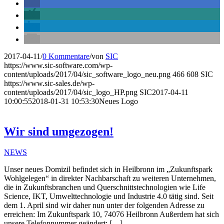
2017-04-11
/
0 Kommentare
/
von
SIC
https://www.sic-software.com/wp-
content/uploads/2017/04/sic_software_logo_neu.png
466
608
SIC
https://www.sic-sales.de/wp-
content/uploads/2017/04/sic_logo_HP.png
SIC
2017-04-11
10:00:55
2018-01-31 10:53:30
Neues Logo
Wir sind umgezogen!
NEWS
Unser neues Domizil befindet sich in Heilbronn im „Zukunftspark
Wohlgelegen“ in direkter Nachbarschaft zu weiteren Unternehmen,
die in Zukunftsbranchen und Querschnittstechnologien wie Life
Science, IKT, Umwelttechnologie und Industrie 4.0 tätig sind. Seit
dem 1. April sind wir daher nun unter der folgenden Adresse zu
erreichen: Im Zukunftspark 10, 74076 Heilbronn Außerdem hat sich
unsere Telefonnummer geändert: […]