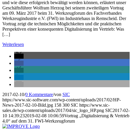
und wie diese erfolgreich bewältigt werden können, erläutert unser
Geschäftsführer Wolfram Herzog bei seinem zweiteiligen Vortrag
am 09. März 2017 beim 31. Werkzeugforum des Fachverbandes
Werkzeugindustrie e.V. (FWI) im Industriehaus in Remscheid. Der
Vortrag zeigt die technischen Möglichkeiten und die praktischen
Perspektiven einer konsequenten Digitalisierung im Vertrieb: Was
[…]
Weiterlesen
2017-02-10
/
0 Kommentare
/
von
SIC
https://www.sic-software.com/wp-content/uploads/2017/02/HP-
News-2017-02-10-Bild.jpg
158
300
SIC
https://www.sic-
sales.de/wp-content/uploads/2017/04/sic_logo_HP.png
SIC
2017-02-
10 14:39:23
2019-02-08 10:06:59
Vortrag „Digitalisierung & Vertrieb
4.0“ auf dem 31. FWI-Werkzeugforum