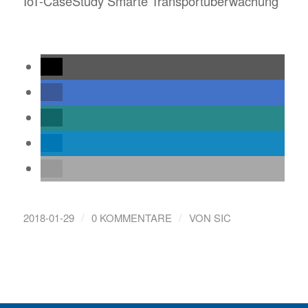
IoT-CaseStudy Smarte Transportüberwachung
/
/
2018-01-29
0 KOMMENTARE
VON
SIC