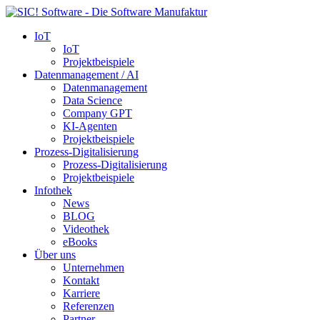
IoT
IoT
Projektbeispiele
Datenmanagement / AI
Datenmanagement
Data Science
Company GPT
KI-Agenten
Projektbeispiele
Prozess-Digitalisierung
Prozess-Digitalisierung
Projektbeispiele
Infothek
News
BLOG
Videothek
eBooks
Über uns
Unternehmen
Kontakt
Karriere
Referenzen
Partner