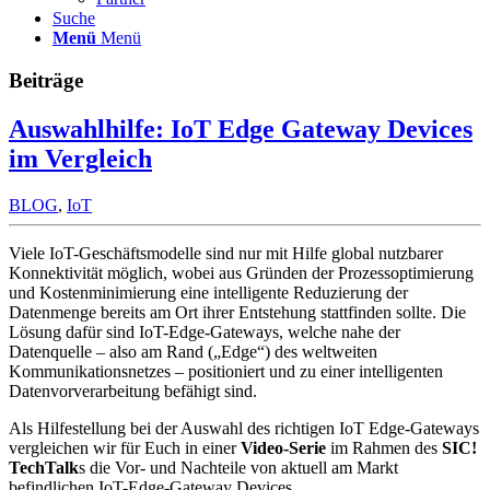
Suche
Menü
Menü
Beiträge
Auswahlhilfe: IoT Edge Gateway Devices
im Vergleich
BLOG
,
IoT
Viele IoT-Geschäftsmodelle sind nur mit Hilfe global nutzbarer
Konnektivität möglich, wobei aus Gründen der Prozessoptimierung
und Kostenminimierung eine intelligente Reduzierung der
Datenmenge bereits am Ort ihrer Entstehung stattfinden sollte. Die
Lösung dafür sind IoT-Edge-Gateways, welche nahe der
Datenquelle – also am Rand („Edge“) des weltweiten
Kommunikationsnetzes – positioniert und zu einer intelligenten
Datenvorverarbeitung befähigt sind.
Als Hilfestellung bei der Auswahl des richtigen IoT Edge-Gateways
vergleichen wir für Euch in einer
Video-Serie
im Rahmen des
SIC!
TechTalk
s die Vor- und Nachteile von aktuell am Markt
befindlichen IoT-Edge-Gateway Devices.