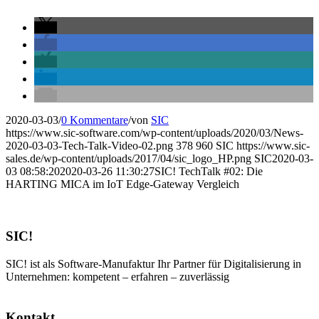
2020-03-03
/
0 Kommentare
/
von
SIC
https://www.sic-software.com/wp-content/uploads/2020/03/News-
2020-03-03-Tech-Talk-Video-02.png
378
960
SIC
https://www.sic-
sales.de/wp-content/uploads/2017/04/sic_logo_HP.png
SIC
2020-03-
03 08:58:20
2020-03-26 11:30:27
SIC! TechTalk #02: Die
HARTING MICA im IoT Edge-Gateway Vergleich
SIC!
SIC! ist als Software-Manufaktur Ihr Partner für Digitalisierung in
Unternehmen: kompetent – erfahren – zuverlässig
Kontakt