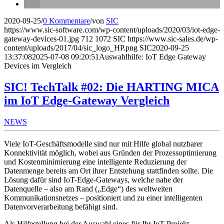
2020-09-25
/
0 Kommentare
/
von
SIC
https://www.sic-software.com/wp-content/uploads/2020/03/iot-edge-
gateway-devices-01.jpg
712
1072
SIC
https://www.sic-sales.de/wp-
content/uploads/2017/04/sic_logo_HP.png
SIC
2020-09-25
13:37:08
2025-07-08 09:20:51
Auswahlhilfe: IoT Edge Gateway
Devices im Vergleich
SIC! TechTalk #02: Die HARTING MICA
im IoT Edge-Gateway Vergleich
NEWS
Viele IoT-Geschäftsmodelle sind nur mit Hilfe global nutzbarer
Konnektivität möglich, wobei aus Gründen der Prozessoptimierung
und Kostenminimierung eine intelligente Reduzierung der
Datenmenge bereits am Ort ihrer Entstehung stattfinden sollte. Die
Lösung dafür sind IoT-Edge-Gateways, welche nahe der
Datenquelle – also am Rand („Edge“) des weltweiten
Kommunikationsnetzes – positioniert und zu einer intelligenten
Datenvorverarbeitung befähigt sind.
Als Hilfestellung bei der Auswahl eines für Ihr IoT-Projekt