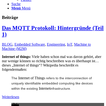
Suche
Menü
Menü
Beiträge
Das MQTT Protokoll: Hintergründe (Teil
1)
BLOG
,
Embedded Software
,
Engineering
,
IoT
,
Machine to
Machine (M2M)
Internet of things:
Viele haben schon mal was davon gehört, aber
nur wenige können so richtig beschreiben was es überhaupt ist…
dieses „Internet of things“? Wikipedia beschreibt es
folgendermaßen:
Internet of Things
The
refers to the interconnection of
uniquely identifiable embedded computing like devices
Internet
within the existing
infrastructure.
Weiterlesen