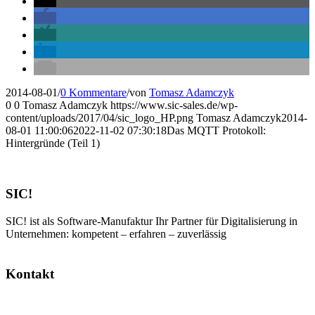
2014-08-01
/
0 Kommentare
/
von
Tomasz Adamczyk
0
0
Tomasz Adamczyk
https://www.sic-sales.de/wp-
content/uploads/2017/04/sic_logo_HP.png
Tomasz Adamczyk
2014-
08-01 11:00:06
2022-11-02 07:30:18
Das MQTT Protokoll:
Hintergründe (Teil 1)
SIC!
SIC! ist als Software-Manufaktur Ihr Partner für Digitalisierung in
Unternehmen: kompetent – erfahren – zuverlässig
Kontakt
SIC! Software GmbH
Im Zukunftspark 10