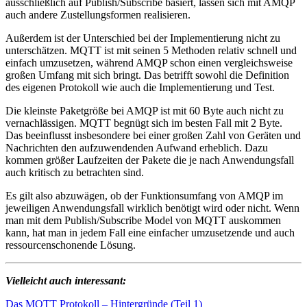
ausschließlich auf Publish/Subscribe basiert, lassen sich mit AMQP
auch andere Zustellungsformen realisieren.
Außerdem ist der Unterschied bei der Implementierung nicht zu
unterschätzen. MQTT ist mit seinen 5 Methoden relativ schnell und
einfach umzusetzen, während AMQP schon einen vergleichsweise
großen Umfang mit sich bringt. Das betrifft sowohl die Definition
des eigenen Protokoll wie auch die Implementierung und Test.
Die kleinste Paketgröße bei AMQP ist mit 60 Byte auch nicht zu
vernachlässigen. MQTT begnügt sich im besten Fall mit 2 Byte.
Das beeinflusst insbesondere bei einer großen Zahl von Geräten und
Nachrichten den aufzuwendenden Aufwand erheblich. Dazu
kommen größer Laufzeiten der Pakete die je nach Anwendungsfall
auch kritisch zu betrachten sind.
Es gilt also abzuwägen, ob der Funktionsumfang von AMQP im
jeweiligen Anwendungsfall wirklich benötigt wird oder nicht. Wenn
man mit dem Publish/Subscribe Model von MQTT auskommen
kann, hat man in jedem Fall eine einfacher umzusetzende und auch
ressourcenschonende Lösung.
Vielleicht auch interessant:
Das MQTT Protokoll – Hintergründe (Teil 1)