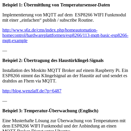
Beispiel 1: Übermittlung von Temperatursensor-Daten
Implementierung von MQTT auf dem ESP8266 WIFI Funkmodul
mit einer „einfachen“ publish / subscribe Routine.
http://www.s6z.de/cms/index.php/homeautomation-
homecontrol/hardwareplattformen/esp8266/113-mqtt-basic-esp8266-
mqtt-example
—
Beispiel 2: Übertragung des Haustürklingel-Signals
Installation des Moskito MQTT Broker auf einem Raspberry Pi. Ein
ESP8266 nimmt das Klingelsignal an der Haustür auf und sendet es
drahtlos an Fhem via MQTT.
http://blog.wenzlaff.de/?p=6487
—
Beispiel 3: Temperatur-Überwachung (Englisch)
Eine Musterhafte Lösung zur Überwachung von Temperaturen mit
dem ESP8266 WIFI Funkmodul und der Anbindung an einen