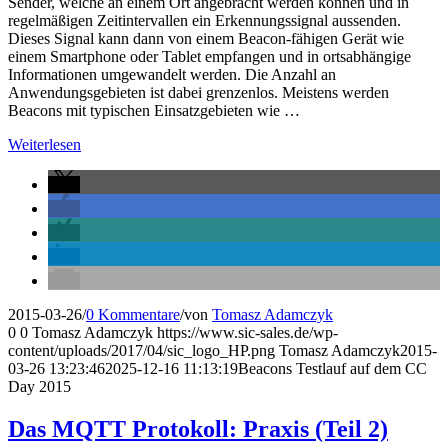
Sender, welche an einem Ort angebracht werden können und in
regelmäßigen Zeitintervallen ein Erkennungssignal aussenden.
Dieses Signal kann dann von einem Beacon-fähigen Gerät wie
einem Smartphone oder Tablet empfangen und in ortsabhängige
Informationen umgewandelt werden. Die Anzahl an
Anwendungsgebieten ist dabei grenzenlos. Meistens werden
Beacons mit typischen Einsatzgebieten wie …
Weiterlesen
2015-03-26
/
0 Kommentare
/
von
Tomasz Adamczyk
0
0
Tomasz Adamczyk
https://www.sic-sales.de/wp-
content/uploads/2017/04/sic_logo_HP.png
Tomasz Adamczyk
2015-
03-26 13:23:46
2025-12-16 11:13:19
Beacons Testlauf auf dem CC
Day 2015
Das MQTT Protokoll: Praxis (Teil 2)