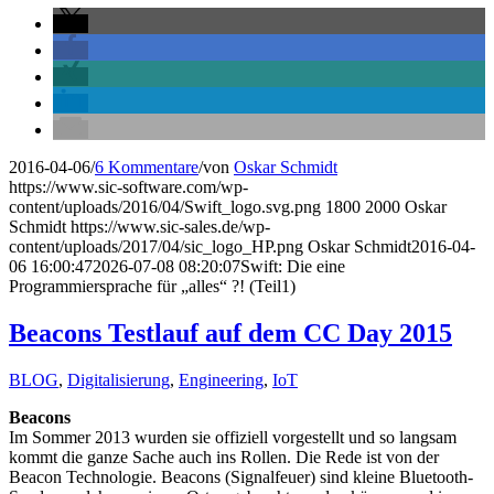
2016-04-06
/
6 Kommentare
/
von
Oskar Schmidt
https://www.sic-software.com/wp-
content/uploads/2016/04/Swift_logo.svg.png
1800
2000
Oskar
Schmidt
https://www.sic-sales.de/wp-
content/uploads/2017/04/sic_logo_HP.png
Oskar Schmidt
2016-04-
06 16:00:47
2026-07-08 08:20:07
Swift: Die eine
Programmiersprache für „alles“ ?! (Teil1)
Beacons Testlauf auf dem CC Day 2015
BLOG
,
Digitalisierung
,
Engineering
,
IoT
Beacons
Im Sommer 2013 wurden sie offiziell vorgestellt und so langsam
kommt die ganze Sache auch ins Rollen. Die Rede ist von der
Beacon Technologie. Beacons (Signalfeuer) sind kleine Bluetooth-