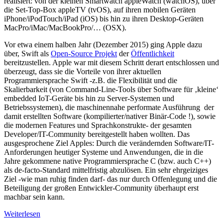
realisiert: von der kleinen Smartwatch appleWatch (watchOS), über
die Set-Top-Box appleTV (tvOS), auf ihren mobilen Geräten
iPhone/iPodTouch/iPad (iOS) bis hin zu ihren Desktop-Geräten
MacPro/iMac/MacBookPro/… (OSX).
Vor etwa einem halben Jahr (Dezember 2015) ging Apple dazu
über, Swift als
Open-Source Projekt
der
Öffentlichkeit
bereitzustellen. Apple war mit diesem Schritt derart entschlossen und
überzeugt, dass sie die Vorteile von ihrer aktuellen
Programmiersprache Swift -z.B. die Flexibilität und die
Skalierbarkeit (von Command-Line-Tools über Software für ‚kleine‘
embedded IoT-Geräte bis hin zu Server-Systemen und
Betriebssystemen), die maschinennahe performate Ausführung der
damit erstellten Software (kompilierter/nativer Binär-Code !), sowie
die modernen Features und Sprachkonstrukte- der gesamten
Developer/IT-Community bereitgestellt haben wollten. Das
ausgesprochene Ziel Apples: Durch die verändernden Software/IT-
Anforderungen heutiger Systeme und Anwendungen, die in die
Jahre gekommene native Programmiersprache C (bzw. auch C++)
als de-facto-Standard mittelfristig abzulösen. Ein sehr ehrgeiziges
Ziel -wie man ruhig finden darf- das nur durch Offenlegung und die
Beteiligung der großen Entwickler-Community überhaupt erst
machbar sein kann.
Weiterlesen