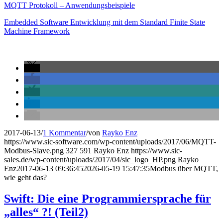
MQTT Protokoll – Anwendungsbeispiele
Embedded Software Entwicklung mit dem Standard Finite State
Machine Framework
2017-06-13
/
1 Kommentar
/
von
Rayko Enz
https://www.sic-software.com/wp-content/uploads/2017/06/MQTT-
Modbus-Slave.png
327
591
Rayko Enz
https://www.sic-
sales.de/wp-content/uploads/2017/04/sic_logo_HP.png
Rayko
Enz
2017-06-13 09:36:45
2026-05-19 15:47:35
Modbus über MQTT,
wie geht das?
Swift: Die eine Programmiersprache für
„alles“ ?! (Teil2)