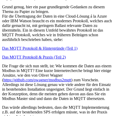
Grund genug, hier ein paar grundlegende Gedanken zu diesem
Thema zu Papier zu bringen.
Für die Übertragung der Daten in eine Cloud-Lösung á la Azure
oder IBM Watson braucht es ein modernes Protokoll, welches auch
dafür gemacht ist, mit geringem Ballast relevante Daten zu
übermitteln. Ein in diesem Umfeld bewährtes Protokoll ist das
MQTT Protokoll, welches wir in früheren Beiträgen schon
ausführlich beschrieben haben, siehe:
Das MQTT Protokoll & Hintergründe (Teil 1)
Das MQTT Protokoll & Praxis (Teil 2)
Die Frage die sich nun stellt, ist: Wie kommen die Daten aus einem
Modbus in MQTT? Eine kurze Internetrecherche bringt hier einige
Ansätze, wie den von Oliver Wagner
(
https://github.com/owagner/modbus2mqtt
) zum Vorschein.
Allerdings ist diese Lösung genau wie viele andere für den Einsatz
in bestehenden Installation ungeeignet. Der Grund liegt einfach in
der Konzeption, denn die meisten gehen davon aus dass Sie ein
Modbus Master sind und dann die Daten in MQTT übersetzen.
Das würde allerdings bedeuten, dass die MQTT Implementierung
z.B. auf der bestehenden SPS erfolgen müsste, was in der Praxis