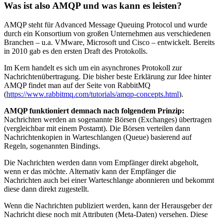
Was ist also AMQP und was kann es leisten?
AMQP steht für Advanced Message Queuing Protocol und wurde
durch ein Konsortium von großen Unternehmen aus verschiedenen
Branchen – u.a. VMware, Microsoft und Cisco – entwickelt. Bereits
in 2010 gab es den ersten Draft des Protokolls.
Im Kern handelt es sich um ein asynchrones Protokoll zur
Nachrichtenübertragung. Die bisher beste Erklärung zur Idee hinter
AMQP findet man auf der Seite von RabbitMQ
(
https://www.rabbitmq.com/tutorials/amqp-concepts.html
).
AMQP funktioniert demnach nach folgendem Prinzip:
Nachrichten werden an sogenannte Börsen (Exchanges) übertragen
(vergleichbar mit einem Postamt). Die Börsen verteilen dann
Nachrichtenkopien in Warteschlangen (Queue) basierend auf
Regeln, sogenannten Bindings.
Die Nachrichten werden dann vom Empfänger direkt abgeholt,
wenn er das möchte. Alternativ kann der Empfänger die
Nachrichten auch bei einer Warteschlange abonnieren und bekommt
diese dann direkt zugestellt.
Wenn die Nachrichten publiziert werden, kann der Herausgeber der
Nachricht diese noch mit Attributen (Meta-Daten) versehen. Diese