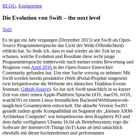
BLOG
,
Engineering
Die Evolution von Swift – the next level
Teil1
Es ist gut ein Jahr vergangen (Dezember 2015) seit Swift als Open-
Source Programmiersprache das Licht der Welt(-Öffentlichkeit)
erblickt hat. So finde ich, dass es mal wieder an der Zeit ist zu
schauen, welche Evolution und Resultate diese recht junge
Programmiersprache mittlerweile nach meiner ersten Bewertung und
Prognose vom
April 2016
in der Open-Source Entwickler
Community gefunden hat. Um eine Sache vorweg zu nehmen: Mit
Swift werden bereits produktive (Web-)Portal-Projekte umgesetzt
(wie beispielsweise die Webseite des dänischen Triathlon-Events
Ironman;
Github-Source
). So hat sich Swift tatsächlich in so kurzer
Zeit von einer reinen Apple-Plattform Sprache (iOS, macOS, tvOS,
watchOS) zu einem Linux-freundlichen Backend/Webframework-
tauglichen Gesamtsystem entwickelt. Die aktuelle Version Swift3
genießt zudem große Kompatibilität im Segment der „kleinen ARM-
Architektur Computer“ wie beispielsweise dem Raspberry Pi3 und
dem dafür verfügbaren Ubuntu 16.04 als Betriebssystem; ergo die
Software der Internet-Of-Things (IoT) kann ab jetzt tatsächlich
ebenfalls mit dieser hochmodernen und performanten