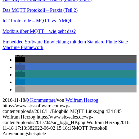
Das MQTT Protokoll – Praxis (Teil 2)
IoT Protokolle – MQTT vs. AMQP
Modbus über MQTT – wie geht das?
Embedded Software Entwicklung mit dem Standard Finite State
Machine Framework
2016-11-18
/
0 Kommentare
/
von
Wolfram Herzog
https://www.sic-software.com/wp-
content/uploads/2016/11/Blogbild-MQTT-Links.jpg
434
845
Wolfram Herzog
https://www.sic-sales.de/wp-
content/uploads/2017/04/sic_logo_HP.png
Wolfram Herzog
2016-
11-18 17:13:38
2022-06-02 15:18:15
MQTT Protokoll:
Anwendungsbeispiele