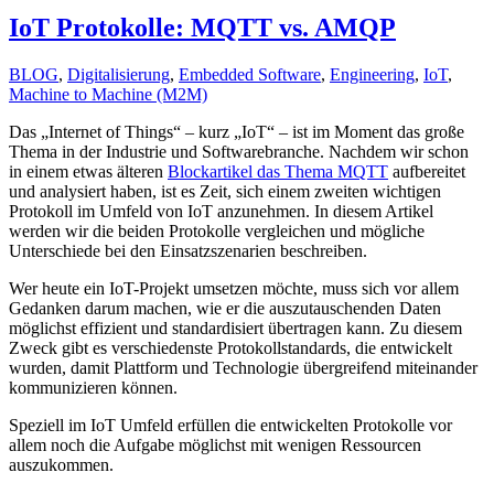
IoT Protokolle: MQTT vs. AMQP
BLOG
,
Digitalisierung
,
Embedded Software
,
Engineering
,
IoT
,
Machine to Machine (M2M)
Das „Internet of Things“ – kurz „IoT“ – ist im Moment das große
Thema in der Industrie und Softwarebranche. Nachdem wir schon
in einem etwas älteren
Blockartikel das Thema MQTT
aufbereitet
und analysiert haben, ist es Zeit, sich einem zweiten wichtigen
Protokoll im Umfeld von IoT anzunehmen. In diesem Artikel
werden wir die beiden Protokolle vergleichen und mögliche
Unterschiede bei den Einsatzszenarien beschreiben.
Wer heute ein IoT-Projekt umsetzen möchte, muss sich vor allem
Gedanken darum machen, wie er die auszutauschenden Daten
möglichst effizient und standardisiert übertragen kann. Zu diesem
Zweck gibt es verschiedenste Protokollstandards, die entwickelt
wurden, damit Plattform und Technologie übergreifend miteinander
kommunizieren können.
Speziell im IoT Umfeld erfüllen die entwickelten Protokolle vor
allem noch die Aufgabe möglichst mit wenigen Ressourcen
auszukommen.