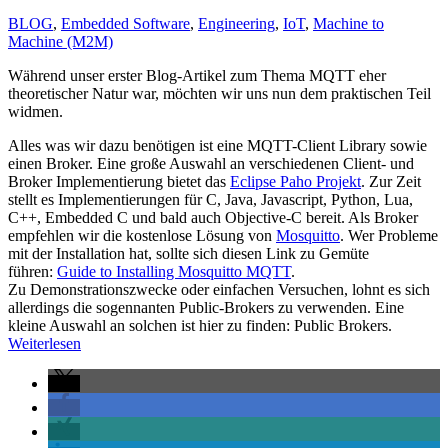
BLOG
,
Embedded Software
,
Engineering
,
IoT
,
Machine to
Machine (M2M)
Während unser erster Blog-Artikel zum Thema MQTT eher
theoretischer Natur war, möchten wir uns nun dem praktischen Teil
widmen.
Alles was wir dazu benötigen ist eine MQTT-Client Library sowie
einen Broker. Eine große Auswahl an verschiedenen Client- und
Broker Implementierung bietet das
Eclipse Paho Projekt
. Zur Zeit
stellt es Implementierungen für C, Java, Javascript, Python, Lua,
C++, Embedded C und bald auch Objective-C bereit. Als Broker
empfehlen wir die kostenlose Lösung von
Mosquitto
. Wer Probleme
mit der Installation hat, sollte sich diesen Link zu Gemüte
führen:
Guide to Installing Mosquitto MQTT
.
Zu Demonstrationszwecke oder einfachen Versuchen, lohnt es sich
allerdings die sogennanten Public-Brokers zu verwenden. Eine
kleine Auswahl an solchen ist hier zu finden: Public Brokers.
Weiterlesen