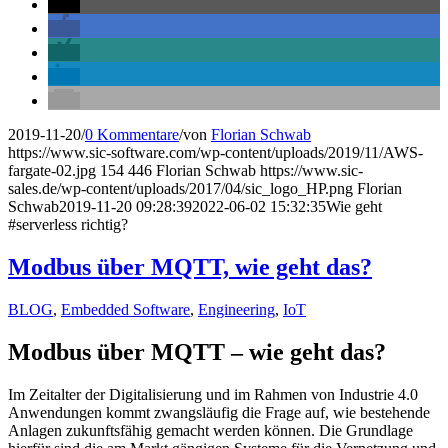
2019-11-20
/
0 Kommentare
/
von
Florian Schwab
https://www.sic-software.com/wp-content/uploads/2019/11/AWS-
fargate-02.jpg
154
446
Florian Schwab
https://www.sic-
sales.de/wp-content/uploads/2017/04/sic_logo_HP.png
Florian
Schwab
2019-11-20 09:28:39
2022-06-02 15:32:35
Wie geht
#serverless richtig?
Modbus über MQTT, wie geht das?
BLOG
,
Embedded Software
,
Engineering
,
IoT
Modbus über MQTT – wie geht das?
Im Zeitalter der Digitalisierung und im Rahmen von Industrie 4.0
Anwendungen kommt zwangsläufig die Frage auf, wie bestehende
Anlagen zukunftsfähig gemacht werden können. Die Grundlage