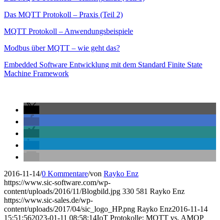
Das MQTT Protokoll – Praxis (Teil 2)
MQTT Protokoll – Anwendungsbeispiele
Modbus über MQTT – wie geht das?
Embedded Software Entwicklung mit dem Standard Finite State
Machine Framework
2016-11-14
/
0 Kommentare
/
von
Rayko Enz
https://www.sic-software.com/wp-
content/uploads/2016/11/Blogbild.jpg
330
581
Rayko Enz
https://www.sic-sales.de/wp-
content/uploads/2017/04/sic_logo_HP.png
Rayko Enz
2016-11-14
15:51:56
2023-01-11 08:58:14
IoT Protokolle: MQTT vs. AMQP