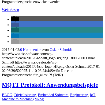
Programmiersprache entwickelt werden.
Weiterlesen
2017-01-02
/
0 Kommentare
/
von
Oskar Schmidt
https://www.sic-software.com/wp-
content/uploads/2016/04/Swift_logo.svg.png
1800
2000
Oskar
Schmidt
https://www.sic-sales.de/wp-
content/uploads/2017/04/sic_logo_HP.png
Oskar Schmidt
2017-01-
02 06:39:50
2025-11-10 08:24:44
Swift: Die eine
Programmiersprache für „alles“ ?! (Teil2)
MQTT Protokoll: Anwendungsbeispiele
BLOG
,
Digitalisierung
,
Embedded Software
,
Engineering
,
IoT
,
Machine to Machine (M2M)