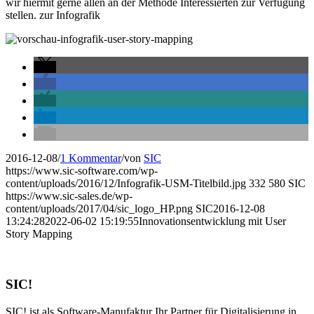
wir hiermit gerne allen an der Methode Interessierten zur Verfügung
stellen. zur Infografik
2016-12-08
/
1 Kommentar
/
von
SIC
https://www.sic-software.com/wp-
content/uploads/2016/12/Infografik-USM-Titelbild.jpg
332
580
SIC
https://www.sic-sales.de/wp-
content/uploads/2017/04/sic_logo_HP.png
SIC
2016-12-08
13:24:28
2022-06-02 15:19:55
Innovationsentwicklung mit User
Story Mapping
SIC!
SIC! ist als Software-Manufaktur Ihr Partner für Digitalisierung in