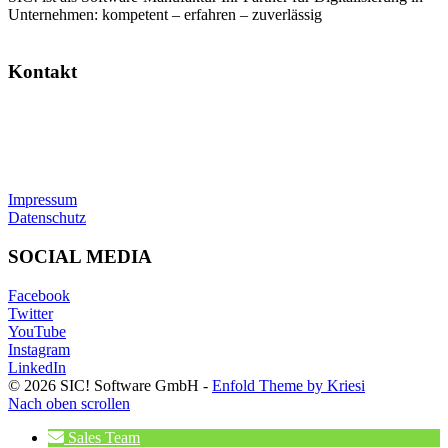
Unternehmen: kompetent – erfahren – zuverlässig
Kontakt
SIC! Software GmbH
Im Zukunftspark 10
74076 Heilbronn
Tel: +49 7131 13355-00
E-Mail:
info@sic.software
Impressum
Datenschutz
SOCIAL MEDIA
Facebook
Twitter
YouTube
Instagram
LinkedIn
© 2026 SIC! Software GmbH -
Enfold Theme by Kriesi
Nach oben scrollen
Sales Team