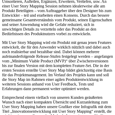
Umsortieren, Aufteilen, Ergänzen, Erweitern, Vertiefen, usw. An
einer User Story Mapping Session nehmen idealerweise alle am
Produkt Beteiligten – vom Auftraggeber über den Designer bis zum
Entwickler – teil und erarbeiten einen Konsens. Durch das bessere
gemeinsame Gesamtverständnis vom Produkt, seinen Eigenschaften
und seiner Anwendung wird die Gefahr reduziert, sich in
unwichtigen Details zu verzetteln oder das Produkt an den
Bedürfnissen des Produktnutzers vorbei zu entwickeln.
Mit User Story Mapping wird ein Produkt mit genau jenen Features
entwickelt, die für den Anwender wirklich nützlich und dabei auch
noch realisierbar und bezahlbar sind. Dabei können mehrere
aufeinanderfolgende Release-Stufen festgelegt werden – angefangen
vom „Minimum Viable Product (MVP)“ über Zwischenversionen
bis zur finalen Version mit dem kompletten Feature-Set. Die in der
ersten Session erstellte User Story Map bildet gleichzeitig eine Basis
für das Projektmanagement. Im Verlauf des Projekts kann und soll
die Story Map im Rahmen einer agilen Produktentwicklung in
weiteren Sessions anhand von User Feedback, Tests und
Erfahrungen dann permanent weiter optimiert werden.
Entsprechend einem vielfach von unseren Kunden geäußerten
Wunsch nach einer kompakten Übersicht und Kurzanleitung zum
User Story Mapping haben unsere Grafiker eine Infografik mit dem
Titel „Innovationsentwicklung mit User Story Mapping“ erstellt, die