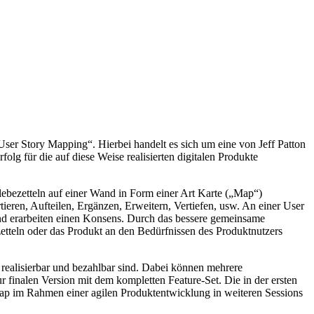
User Story Mapping“. Hierbei handelt es sich um eine von Jeff Patton
lg für die auf diese Weise realisierten digitalen Produkte
Klebezetteln auf einer Wand in Form einer Art Karte („Map“)
tieren, Aufteilen, Ergänzen, Erweitern, Vertiefen, usw. An einer User
und erarbeiten einen Konsens. Durch das bessere gemeinsame
etteln oder das Produkt an den Bedürfnissen des Produktnutzers
realisierbar und bezahlbar sind. Dabei können mehrere
inalen Version mit dem kompletten Feature-Set. Die in der ersten
y Map im Rahmen einer agilen Produktentwicklung in weiteren Sessions