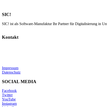
SIC!
SIC! ist als Software-Manufaktur Ihr Partner für Digitalisierung in U
Kontakt
SIC! Software GmbH
Im Zukunftspark 10
74076 Heilbronn
Tel: +49 7131 13355-00
E-Mail:
info@sic.software
Impressum
Datenschutz
SOCIAL MEDIA
Facebook
Twitter
YouTube
Instagram