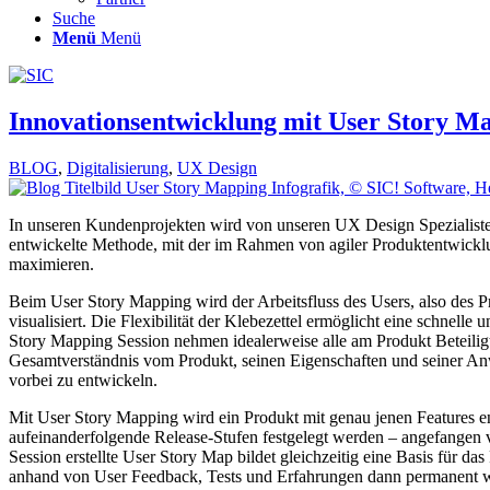
Suche
Menü
Menü
Innovationsentwicklung mit User Story M
BLOG
,
Digitalisierung
,
UX Design
In unseren Kundenprojekten wird von unseren UX Design Spezialisten 
entwickelte Methode, mit der im Rahmen von agiler Produktentwicklung
maximieren.
Beim User Story Mapping wird der Arbeitsfluss des Users, also des Pr
visualisiert. Die Flexibilität der Klebezettel ermöglicht eine schnel
Story Mapping Session nehmen idealerweise alle am Produkt Beteilig
Gesamtverständnis vom Produkt, seinen Eigenschaften und seiner Anwe
vorbei zu entwickeln.
Mit User Story Mapping wird ein Produkt mit genau jenen Features en
aufeinanderfolgende Release-Stufen festgelegt werden – angefangen 
Session erstellte User Story Map bildet gleichzeitig eine Basis für 
anhand von User Feedback, Tests und Erfahrungen dann permanent we