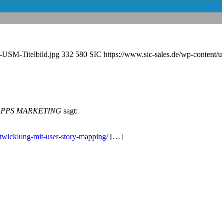
-USM-Titelbild.jpg
332
580
SIC
https://www.sic-sales.de/wp-content
ing“APPS MARKETING
sagt:
twicklung-mit-user-story-mapping/
[…]