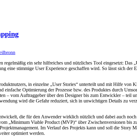
apping
regelmäßig ein sehr hilfreiches und nützliches Tool eingesetzt: Das „
 eine stimmige User Experience geschaffen wird. So lässt sich der Erfo
oduktnutzers, in einzelne „User Stories“ unterteilt und mit Hilfe von 
le und einfache Optimierung der Prozesse bzw. des Produktes durch Umsor
ten – vom Auftraggeber über den Designer bis zum Entwickler – teil 
ndung wird die Gefahr reduziert, sich in unwichtigen Details zu verz
twickelt, die für den Anwender wirklich nützlich und dabei auch noch 
vom „Minimum Viable Product (MVP)“ über Zwischenversionen bis zur f
das Projektmanagement. Im Verlauf des Projekts kann und soll die Stor
iter optimiert werden.