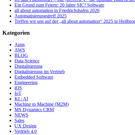
Ein Grund zum Feiern: 20 Jahre SIC! Software
all about automation in Friedrichshafen 2026
Automatisierungstreff 2025
Treffen wir uns auf der „all about automation“ 2025 in Heilbro
Kategorien
Apps
AWS
BLOG
Data Science
Digitalisierung
Digitalisierung im Vertrieb
Embedded Software
Engineering
iOS
IoT
KI / AI
Machine to Machine (M2M)
MS Dynamics CRM
NEWS
Sales
UX Design
Vertrieb 4.0