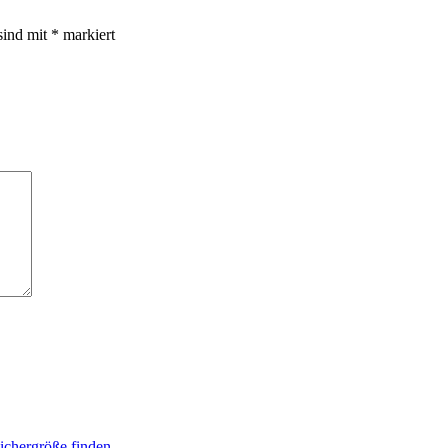
sind mit
*
markiert
eichergröße finden