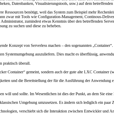
ken, Datenbanken, Visualisierungstools, usw.) auf dem betreffenden Ser
e Ressourcen benötigt, weil das System zum Beispiel mehr Rechenleist
 kann zwar mit Tools wie Configuration-Management, Continous-Delivery
Administrator, zumindest etwas Kenntnis über den betreffenden Server
Lösung zu suchen und diese zu beheben.
gende Konzept von Serverless machen – den sogenannten „Container“.
en Systemumgebung auszuliefern. Dies macht es überflüssig, anwendungs
n praktisch überall.
ocker Container“ gemeint, sondern auch der gute alte LXC Container (w
keiten und die Bereitstellung der für die Ausführung der Anwendung 
aben will und sollte. Im Wesentlichen ist dies der Punkt, an dem Sie 
lassischen Umgebung umzusetzen. Es ändern sich lediglich ein paar Z
chnologien, verschiebt sich die Interaktion zwischen Entwickler und