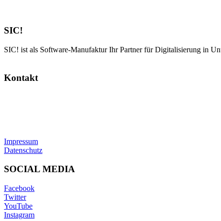
SIC!
SIC! ist als Software-Manufaktur Ihr Partner für Digitalisierung in U
Kontakt
SIC! Software GmbH
Im Zukunftspark 10
74076 Heilbronn
Tel: +49 7131 13355-00
E-Mail:
info@sic.software
Impressum
Datenschutz
SOCIAL MEDIA
Facebook
Twitter
YouTube
Instagram