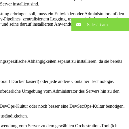
ver installiert sind.
ung erbringen soll, muss ein Entwickler oder Administrator auf den
-Pipelines, zentralisiertem Logging, usw. vereinfacht werden, aber
 und seine darauf installierten Anwendungen haben. Nur dann ist sie
Sales Team
spezifische Abhängigkeiten separat zu installieren, da sie bereits
orauf Docker basiert) oder jede andere Container-Technologie.
erforderliche Umgebung vom Administrator des Servers hin zu den
eine DevOps-Kultur oder noch besser eine DevSecOps-Kultur benötigen.
uständigkeiten.
 Anwendung vom Server zu dem gewählten Orchestration-Tool (ich