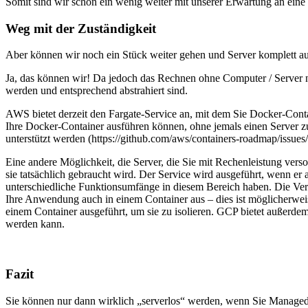
Somit sind wir schon ein wenig weiter mit unserer Erwartung an eine 
Weg mit der Zuständigkeit
Aber können wir noch ein Stück weiter gehen und Server komplett au
Ja, das können wir! Da jedoch das Rechnen ohne Computer / Server ni
werden und entsprechend abstrahiert sind.
AWS bietet derzeit den Fargate-Service an, mit dem Sie Docker-Conta
Ihre Docker-Container ausführen können, ohne jemals einen Server zu
unterstützt werden (https://github.com/aws/containers-roadmap/issue
Eine andere Möglichkeit, die Server, die Sie mit Rechenleistung ve
sie tatsächlich gebraucht wird. Der Service wird ausgeführt, wenn e
unterschiedliche Funktionsumfänge in diesem Bereich haben. Die Ver
Ihre Anwendung auch in einem Container aus – dies ist möglicherweis
einem Container ausgeführt, um sie zu isolieren. GCP bietet außerde
werden kann.
Fazit
Sie können nur dann wirklich „serverlos“ werden, wenn Sie Managed-