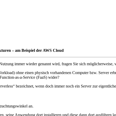
ekturen – am Beispiel der AWS Cloud
utzung immer wieder genannt wird, fragen Sie sich möglicherweise, wa
orkload) ohne einen physisch vorhandenen Computer bzw. Server erbring
Function-as-a-Service (FaaS) wider?
verless“ bezeichnet, wenn doch immer noch ein Server zur eigentlich
trachtungswinkel an.
n, seine Anwendung dort installieren und diese dann dort ausführen la