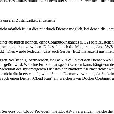
Serverless-Infrastruktur: Der Entwickler sieht den Server nicht mehr 
s unserer Zuständigkeit entfernen?
cht möglich ist, ist dies nur durch Dienste möglich, bei denen die u
iner ausführen können, ohne Compute-Instances (EC2) bereitzustellen,
 sehen oder zu verwalten. Es besteht auch die Möglichkeit, dass AWS 
s/32). Dies würde bedeuten, dass auch Server (EC2-Instanzen) aus Ihr
rsorgen, vollständig loszuwerden, ist FaaS. AWS bietet den Dienst A
r ausgelöst wird. Wie eine Funktion ausgelöst werden kann, hängt von 
wendung des systemeigenen Dienstes der Plattform für Nachrichtenwar
e nicht direkt ersichtlich, wenn Sie die Dienste verwenden, da Sie kei
m auch einen Dienst „Cloud Run“ an, welcher zwar Docker Container un
Services von Cloud-Providern wie z.B. AWS verwenden, welche die Inte