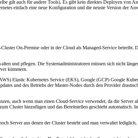
sselbe gilt auch für andere Tools). Es gibt kein direktes Deployen vo
netes einfach eine neue Konfiguration und die neuste Version der An
Cluster On-Premise oder in der Cloud als Managed-Service betreibt. D
walten und pflegen. Die Systemadministratoren müssen sich nicht läng
erver kümmern.
AWS) Elastic Kubernetes Service (EKS), Google (GCP) Google Kubern
dates und des Betriebs der Master-Nodes durch den Provider drastisch. 
nzen, auch wenn man einen Cloud-Service verwendet, da die Server als
r zum Cluster hinzufügen und das Bereitstellen geschieht automatisch
h Server aus denen der Cluster besteht und man verwaltet lediglich, wi