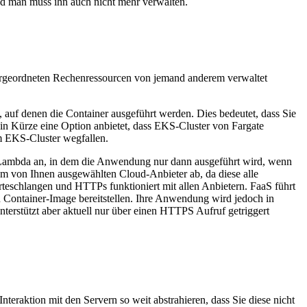
und man muss ihn auch nicht mehr verwalten.
ntergeordneten Rechenressourcen von jemand anderem verwaltet
 auf denen die Container ausgeführt werden. Dies bedeutet, dass Sie
in Kürze eine Option anbietet, dass EKS-Cluster von Fargate
em EKS-Cluster wegfallen.
WS Lambda an, in dem die Anwendung nur dann ausgeführt wird, wenn
dem von Ihnen ausgewählten Cloud-Anbieter ab, da diese alle
teschlangen und HTTPs funktioniert mit allen Anbietern. FaaS führt
n Container-Image bereitstellen. Ihre Anwendung wird jedoch in
terstützt aber aktuell nur über einen HTTPS Aufruf getriggert
raktion mit den Servern so weit abstrahieren, dass Sie diese nicht