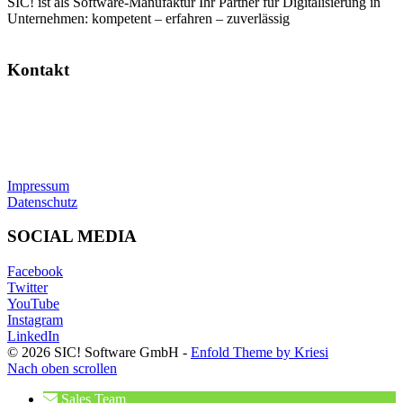
SIC! ist als Software-Manufaktur Ihr Partner für Digitalisierung in
Unternehmen: kompetent – erfahren – zuverlässig
Kontakt
SIC! Software GmbH
Im Zukunftspark 10
74076 Heilbronn
Tel: +49 7131 13355-00
E-Mail:
info@sic.software
Impressum
Datenschutz
SOCIAL MEDIA
Facebook
Twitter
YouTube
Instagram
LinkedIn
© 2026 SIC! Software GmbH -
Enfold Theme by Kriesi
Nach oben scrollen
Sales Team