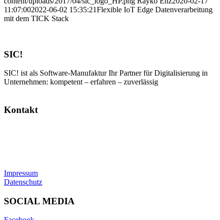
content/uploads/2017/04/sic_logo_HP.png
Rayko Enz
2020-02-17
11:07:00
2022-06-02 15:35:21
Flexible IoT Edge Datenverarbeitung
mit dem TICK Stack
SIC!
SIC! ist als Software-Manufaktur Ihr Partner für Digitalisierung in
Unternehmen: kompetent – erfahren – zuverlässig
Kontakt
SIC! Software GmbH
Im Zukunftspark 10
74076 Heilbronn
Tel: +49 7131 13355-00
E-Mail:
info@sic.software
Impressum
Datenschutz
SOCIAL MEDIA
Facebook