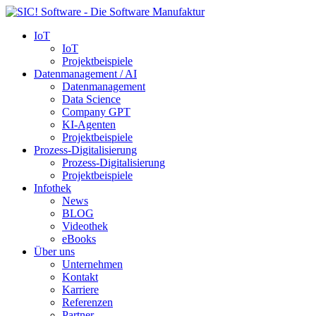
IoT
IoT
Projektbeispiele
Datenmanagement / AI
Datenmanagement
Data Science
Company GPT
KI-Agenten
Projektbeispiele
Prozess-Digitalisierung
Prozess-Digitalisierung
Projektbeispiele
Infothek
News
BLOG
Videothek
eBooks
Über uns
Unternehmen
Kontakt
Karriere
Referenzen
Partner