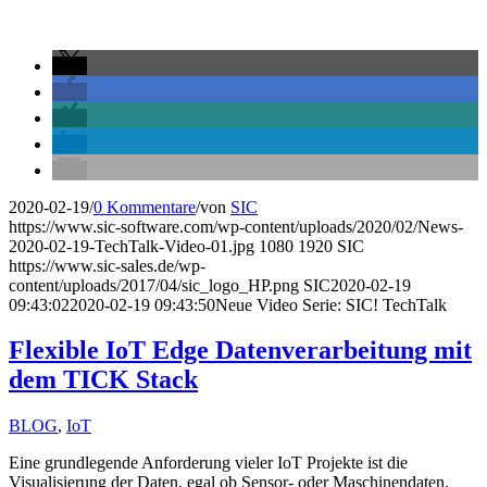
2020-02-19
/
0 Kommentare
/
von
SIC
https://www.sic-software.com/wp-content/uploads/2020/02/News-
2020-02-19-TechTalk-Video-01.jpg
1080
1920
SIC
https://www.sic-sales.de/wp-
content/uploads/2017/04/sic_logo_HP.png
SIC
2020-02-19
09:43:02
2020-02-19 09:43:50
Neue Video Serie: SIC! TechTalk
Flexible IoT Edge Datenverarbeitung mit
dem TICK Stack
BLOG
,
IoT
Eine grundlegende Anforderung vieler IoT Projekte ist die
Visualisierung der Daten, egal ob Sensor- oder Maschinendaten.