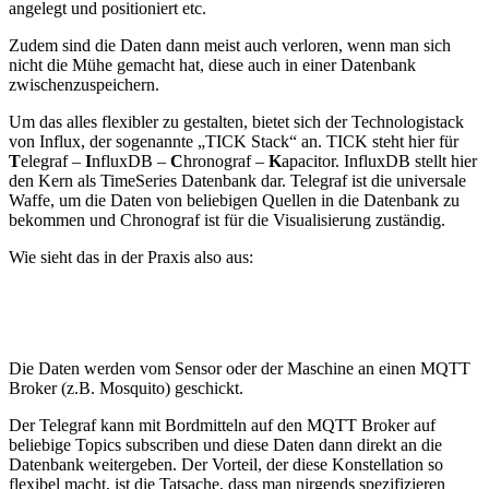
angelegt und positioniert etc.
Zudem sind die Daten dann meist auch verloren, wenn man sich
nicht die Mühe gemacht hat, diese auch in einer Datenbank
zwischenzuspeichern.
Um das alles flexibler zu gestalten, bietet sich der Technologistack
von Influx, der sogenannte „TICK Stack“ an. TICK steht hier für
T
elegraf –
I
nfluxDB –
C
hronograf –
K
apacitor. InfluxDB stellt hier
den Kern als TimeSeries Datenbank dar. Telegraf ist die universale
Waffe, um die Daten von beliebigen Quellen in die Datenbank zu
bekommen und Chronograf ist für die Visualisierung zuständig.
Wie sieht das in der Praxis also aus:
Die Daten werden vom Sensor oder der Maschine an einen MQTT
Broker (z.B. Mosquito) geschickt.
Der Telegraf kann mit Bordmitteln auf den MQTT Broker auf
beliebige Topics subscriben und diese Daten dann direkt an die
Datenbank weitergeben. Der Vorteil, der diese Konstellation so
flexibel macht, ist die Tatsache, dass man nirgends spezifizieren