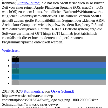
Ironman;
Github-Source
). So hat sich Swift tatsächlich in so kurzer
Zeit von einer reinen Apple-Plattform Sprache (iOS, macOS, tvOS,
watchOS) zu einem Linux-freundlichen Backend/Webframework-
tauglichen Gesamtsystem entwickelt. Die aktuelle Version Swift3
genießt zudem große Kompatibilität im Segment der „kleinen ARM-
Architektur Computer“ wie beispielsweise dem Raspberry Pi3 und
dem dafür verfügbaren Ubuntu 16.04 als Betriebssystem; ergo die
Software der Internet-Of-Things (IoT) kann ab jetzt tatsächlich
ebenfalls mit dieser hochmodernen und performanten
Programmiersprache entwickelt werden.
Weiterlesen
2017-01-02
/
0 Kommentare
/
von
Oskar Schmidt
https://www.sic-software.com/wp-
content/uploads/2016/04/Swift_logo.svg.png
1800
2000
Oskar
Schmidt
https://www.sic-sales.de/wp-