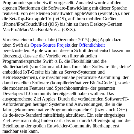
Programmiersprache Swift vorgestellt. Zunächst wurde auf den
eigenen Plattformen die Software-Entwicklung mit dieser Sprache
realisiert: von der kleinen Smartwatch appleWatch (watchOS), über
die Set-Top-Box appleTV (tvOS), auf ihren mobilen Geräten
iPhone/iPodTouch/iPad (iOS) bis hin zu ihren Desktop-Geräten
MacPro/iMac/MacBookPro/… (OSX).
Vor etwa einem halben Jahr (Dezember 2015) ging Apple dazu
über, Swift als
Open-Source Projekt
der
Öffentlichkeit
bereitzustellen. Apple war mit diesem Schritt derart entschlossen und
überzeugt, dass sie die Vorteile von ihrer aktuellen
Programmiersprache Swift -z.B. die Flexibilität und die
Skalierbarkeit (von Command-Line-Tools über Software für ‚kleine‘
embedded IoT-Geräte bis hin zu Server-Systemen und
Betriebssystemen), die maschinennahe performate Ausführung der
damit erstellten Software (kompilierter/nativer Binär-Code !), sowie
die modernen Features und Sprachkonstrukte- der gesamten
Developer/IT-Community bereitgestellt haben wollten. Das
ausgesprochene Ziel Apples: Durch die verändernden Software/IT-
Anforderungen heutiger Systeme und Anwendungen, die in die
Jahre gekommene native Programmiersprache C (bzw. auch C++)
als de-facto-Standard mittelfristig abzulösen. Ein sehr ehrgeiziges
Ziel -wie man ruhig finden darf- das nur durch Offenlegung und die
Beteiligung der großen Entwickler-Community überhaupt erst
machbar sein kann.