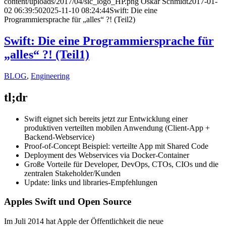
content/uploads/2017/04/sic_logo_HP.png
Oskar Schmidt
2017-01-
02 06:39:50
2025-11-10 08:24:44
Swift: Die eine
Programmiersprache für „alles“ ?! (Teil2)
Swift: Die eine Programmiersprache für
„alles“ ?! (Teil1)
BLOG
,
Engineering
tl;dr
Swift eignet sich bereits jetzt zur Entwicklung einer
produktiven verteilten mobilen Anwendung (Client-App +
Backend-Webservice)
Proof-of-Concept Beispiel: verteilte App mit Shared Code
Deployment des Webservices via Docker-Container
Große Vorteile für Developer, DevOps, CTOs, CIOs und die
zentralen Stakeholder/Kunden
Update: links und libraries-Empfehlungen
Apples Swift und Open Source
Im Juli 2014 hat Apple der Öffentlichkeit die neue