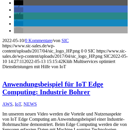
2022-05-10
/
0 Kommentare
/
von
SIC
https://www.sic-sales.de/wp-
content/uploads/2017/04/sic_logo_HP.png
0
0
SIC
https://www.sic-
sales.de/wp-content/uploads/2017/04/sic_logo_HP.png
SIC
2022-05-
10 14:27:11
2022-05-13 15:15:42
Klüh Multiservices optimiert
Dienstleistungen mit Hilfe von IoT
Anwendungsbeispiel für IoT Edge
Computing: Industrie Bohrer
AWS
,
IoT
,
NEWS
Im unserem neuen Video werden die Vorteile und Nutzenaspekte
von IoT Edge Computing am Anwendungsbeispiel einer Industrie-
Bohrmaschine demonstriert. Beim Edge Computing werden die von
Sensoren erfassten Daten mit Machine Learning Technologien