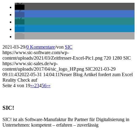
2021-03-29
/
0 Kommentare
/
von
SIC
https://www.sic-software.com/wp-
content/uploads/2021/03/Zeitfresser-Excel-Pic1.png
720
1280
SIC
https://www.sic-sales.de/wp-
content/uploads/2017/04/sic_logo_HP.png
SIC
2021-03-29
09:11:43
2022-05-31 14:04:11
Neuer Blog Artikel fordert zum Excel
Reality Check auf
Seite 4 von 19
«
‹
2
3
4
5
6
›
»
SIC!
SIC! ist als Software-Manufaktur Ihr Partner für Digitalisierung in
Unternehmen: kompetent – erfahren – zuverlässig