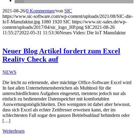
2021-08-26
/
0 Kommentare
/
von
SIC
https://www.sic-software.com/wp-content/uploads/2021/08/SIC-die-
IoT-Manufaktur.jpg
1080
1920
SIC
https://www.sic-sales.de/wp-
content/uploads/2017/04/sic_logo_HP.png
SIC
2021-08-26
11:55:27
2022-05-31 11:53:36
Neues Video: Die IoT Manufaktur
Neuer Blog Artikel fordert zum Excel
Reality Check auf
NEWS
Die leicht zu erlernende, aber mächtige Office-Software Excel wird
In fast allen Unternehmensbereichen als Multitool für die
unterschiedlichsten Aufgaben eingesetzt, meistens jedoch nur als
einfach zu bedienender Datenspeicher mit komfortablen
Auswertungsmöglichkeiten. Den wenigsten ist dabei aber bewusst,
dass sich Excel als echter Zeitfresser erweisen kann, der im
schlechtesten Fall sogar den ganzen Betriebsablauf behindern oder
[…]
Weiterlesen