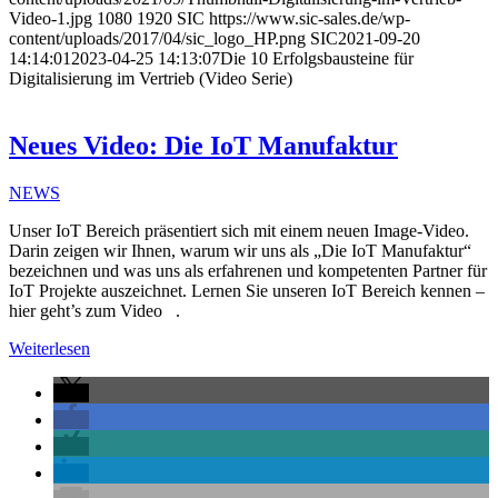
Video-1.jpg
1080
1920
SIC
https://www.sic-sales.de/wp-
content/uploads/2017/04/sic_logo_HP.png
SIC
2021-09-20
14:14:01
2023-04-25 14:13:07
Die 10 Erfolgsbausteine für
Digitalisierung im Vertrieb (Video Serie)
Neues Video: Die IoT Manufaktur
NEWS
Unser IoT Bereich präsentiert sich mit einem neuen Image-Video.
Darin zeigen wir Ihnen, warum wir uns als „Die IoT Manufaktur“
bezeichnen und was uns als erfahrenen und kompetenten Partner für
IoT Projekte auszeichnet. Lernen Sie unseren IoT Bereich kennen –
hier geht’s zum Video .
Weiterlesen