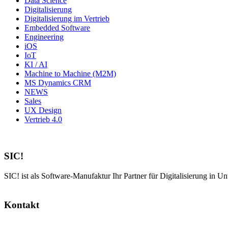
Data Science
Digitalisierung
Digitalisierung im Vertrieb
Embedded Software
Engineering
iOS
IoT
KI / AI
Machine to Machine (M2M)
MS Dynamics CRM
NEWS
Sales
UX Design
Vertrieb 4.0
SIC!
SIC! ist als Software-Manufaktur Ihr Partner für Digitalisierung in U
Kontakt
SIC! Software GmbH