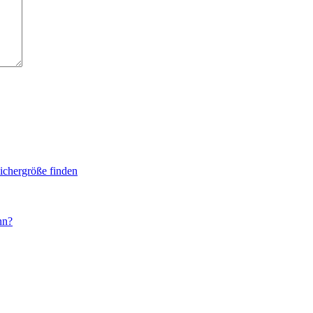
eichergröße finden
nn?