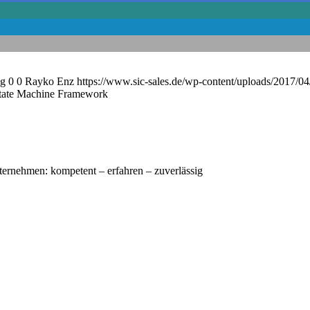
ng
0
0
Rayko Enz
https://www.sic-sales.de/wp-content/uploads/2017/0
State Machine Framework
nternehmen: kompetent – erfahren – zuverlässig