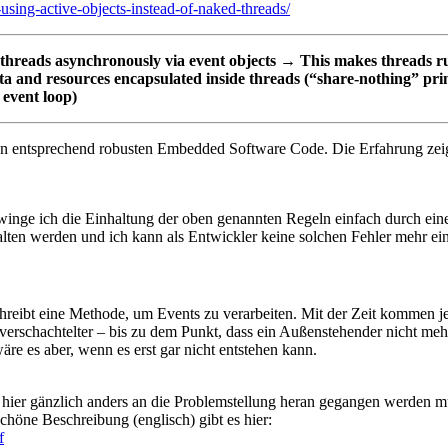
-using-active-objects-instead-of-naked-threads/
threads asynchronously via event objects → This makes threads ru
 and resources encapsulated inside threads (“share-nothing” princ
event loop)
an entsprechend robusten Embedded Software Code. Die Erfahrung zei
winge ich die Einhaltung der oben genannten Regeln einfach durch ei
lten werden und ich kann als Entwickler keine solchen Fehler mehr ei
 schreibt eine Methode, um Events zu verarbeiten. Mit der Zeit komm
rschachtelter – bis zu dem Punkt, dass ein Außenstehender nicht mehr v
e es aber, wenn es erst gar nicht entstehen kann.
hier gänzlich anders an die Problemstellung heran gegangen werden mu
höne Beschreibung (englisch) gibt es hier:
f