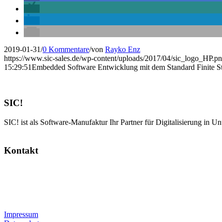
2019-01-31
/
0 Kommentare
/
von
Rayko Enz
https://www.sic-sales.de/wp-content/uploads/2017/04/sic_logo_HP.p
15:29:51
Embedded Software Entwicklung mit dem Standard Finite 
SIC!
SIC! ist als Software-Manufaktur Ihr Partner für Digitalisierung in U
Kontakt
SIC! Software GmbH
Im Zukunftspark 10
74076 Heilbronn
Tel: +49 7131 13355-00
E-Mail:
info@sic.software
Impressum