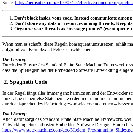
Siehe:
https://herbsutter.com/2010/07/12/effective-concurrency-prefer
Don’t block inside your code. Instead communicate among 
Don’t share any data or resources among threads. Keep data
Organize your threads as “message pumps” (event queue + 
Wenn man es schafft, diese Regeln konsequent umzusetzen, erhält m
aufgrund von Komplexität Fehler einschleichen.
Die Lösung:
Durch den Einsatz des Standard Finite State Machine Framework erz
dass die Spielregeln bei der Embedded Software Entwicklung eingeha
2. Spaghetti Code
In der Regel fängt alles immer ganz harmlos an und der Entwickler
hinzu. Die if-then-else Statements werden mehr und mehr und immer ve
durch entsprechendes Refactoring zwar wieder eindämmen – besser wär
Die Lösung:
Auch dafür sorgt das Standard Finite State Machine Framework, weil 
Entwicklung eines robusten Embedded Software Designs. Eine sehr sc
https://www.state-machine.com/doc/Modern_Programming_Slides.pd