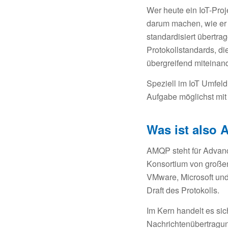
Wer heute ein IoT-Pro
darum machen, wie er 
standardisiert übertr
Protokollstandards, di
übergreifend miteina
Speziell im IoT Umfeld
Aufgabe möglichst mi
Was ist also 
AMQP steht für Advan
Konsortium von große
VMware, Microsoft und 
Draft des Protokolls.
Im Kern handelt es sic
Nachrichtenübertragun