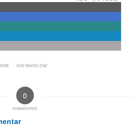
/
TARE
VON
RAYKO ENZ
0
KOMMENTARE
mentar