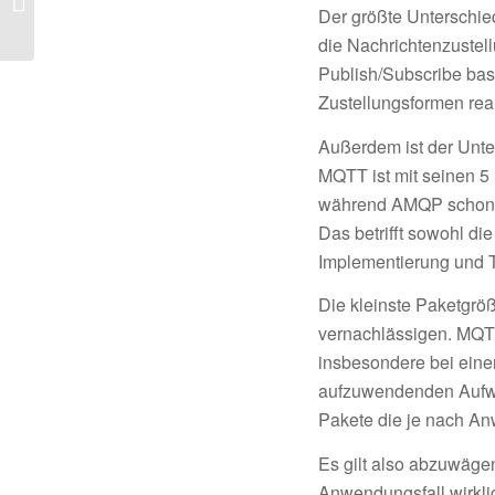
Der größte Unterschied
AMQP
die Nachrichtenzustel
Publish/Subscribe bas
Zustellungsformen real
Außerdem ist der Unte
MQTT ist mit seinen 5
während AMQP schon e
Das betrifft sowohl di
Implementierung und T
Die kleinste Paketgröß
vernachlässigen. MQTT 
insbesondere bei eine
aufzuwendenden Aufwa
Pakete die je nach Anw
Es gilt also abzuwäge
Anwendungsfall wirkli