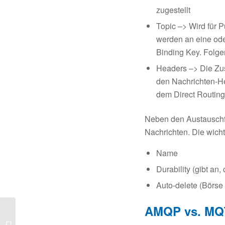
zugestellt
Topic –> Wird für 
werden an eine ode
Binding Key. Folge
Headers –> Die Zus
den Nachrichten-He
dem Direct Routing
Neben den Austauschfo
Nachrichten. Die wicht
Name
Durability (gibt an
Auto-delete (Börse
AMQP vs. MQT
Neuer Blog Artikel: IoT
Protokolle: MQTT vs.