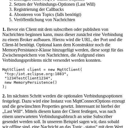
Setzen der Verbindungs-Optionen (Last Will)
Registrierung der Callbacks
Abonieren von Topics (falls benötigt)
Veröffentlichung von Nachrichten
1.
Bevor ein Client mit dem subscriben oder publishen von
Nachrichten beginnen kann, muss dieser zunächst eine Verbindung
zu einem Broker aufbauen. Hierzu wird die URL, der Port und die
Client-Id benötigt. Optional kann dem Konstruktor noch die
MemoryPersistance-Klasse hinzugefügt werden, diese sorgt für das
Zwischenspeichern von Nachrichten, die Aufgrund eines
Verbindungsproblems nicht versendet werden konnten.
MqttClient client = new MqttClient(

 "tcp:/iot.eclipse.org:1883", 

 "1234TestClient1234",

 new MemoryPersistence()

);
2.
Im nächsten Schritt werden die optionalen Verbindungsoptionen
festgelegt. Dazu wird eine Instanz von MqttConnectOptions erzeugt
und die gewünschten Properties gesetzt. Interessant ist hierbei der
„Last Will“. Mittels diesem kann der Client festlegen, was nach
einem unerwarteten Verbindungsabbruch an seine Subscriber
gesendet werden soll. In unserem Beispiel sagen wir, dass sobald
wir offline sind, eine Nachricht an das Topic „status“ mit dem Wert