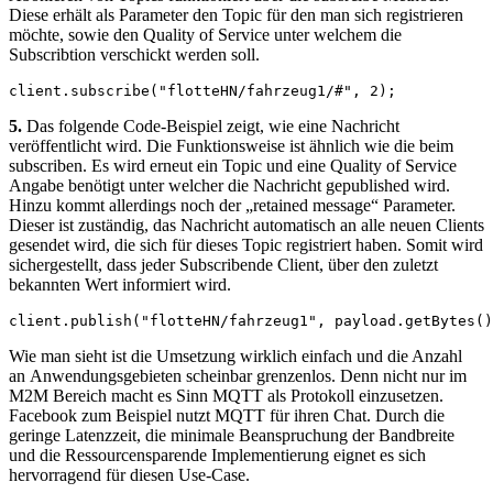
Diese erhält als Parameter den Topic für den man sich registrieren
möchte, sowie den Quality of Service unter welchem die
Subscribtion verschickt werden soll.
client.subscribe("flotteHN/fahrzeug1/#", 2);
5.
Das folgende Code-Beispiel zeigt, wie eine Nachricht
veröffentlicht wird. Die Funktionsweise ist ähnlich wie die beim
subscriben. Es wird erneut ein Topic und eine Quality of Service
Angabe benötigt unter welcher die Nachricht gepublished wird.
Hinzu kommt allerdings noch der „retained message“ Parameter.
Dieser ist zuständig, das Nachricht automatisch an alle neuen Clients
gesendet wird, die sich für dieses Topic registriert haben. Somit wird
sichergestellt, dass jeder Subscribende Client, über den zuletzt
bekannten Wert informiert wird.
client.publish("flotteHN/fahrzeug1", payload.getBytes()
Wie man sieht ist die Umsetzung wirklich einfach und die Anzahl
an Anwendungsgebieten scheinbar grenzenlos. Denn nicht nur im
M2M Bereich macht es Sinn MQTT als Protokoll einzusetzen.
Facebook zum Beispiel nutzt MQTT für ihren Chat. Durch die
geringe Latenzzeit, die minimale Beanspruchung der Bandbreite
und die Ressourcensparende Implementierung eignet es sich
hervorragend für diesen Use-Case.