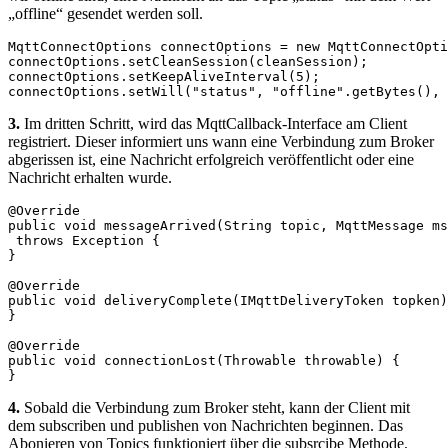
„offline“ gesendet werden soll.
MqttConnectOptions connectOptions = new MqttConnectOpti
connectOptions.setCleanSession(cleanSession); 

connectOptions.setKeepAliveInterval(5);

connectOptions.setWill("status", "offline".getBytes(), 
3.
Im dritten Schritt, wird das MqttCallback-Interface am Client
registriert. Dieser informiert uns wann eine Verbindung zum Broker
abgerissen ist, eine Nachricht erfolgreich veröffentlicht oder eine
Nachricht erhalten wurde.
@Override

public void messageArrived(String topic, MqttMessage ms
 throws Exception {

}

@Override

public void deliveryComplete(IMqttDeliveryToken topken)
}

@Override

public void connectionLost(Throwable throwable) {

}
4.
Sobald die Verbindung zum Broker steht, kann der Client mit
dem subscriben und publishen von Nachrichten beginnen. Das
Abonieren von Topics funktioniert über die subsrcibe Methode.