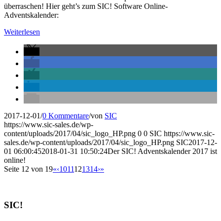
überraschen! Hier geht’s zum SIC! Software Online-
Adventskalender:
Weiterlesen
2017-12-01
/
0 Kommentare
/
von
SIC
https://www.sic-sales.de/wp-
content/uploads/2017/04/sic_logo_HP.png
0
0
SIC
https://www.sic-
sales.de/wp-content/uploads/2017/04/sic_logo_HP.png
SIC
2017-12-
01 06:00:45
2018-01-31 10:50:24
Der SIC! Adventskalender 2017 ist
online!
Seite 12 von 19
«
‹
10
11
12
13
14
›
»
SIC!