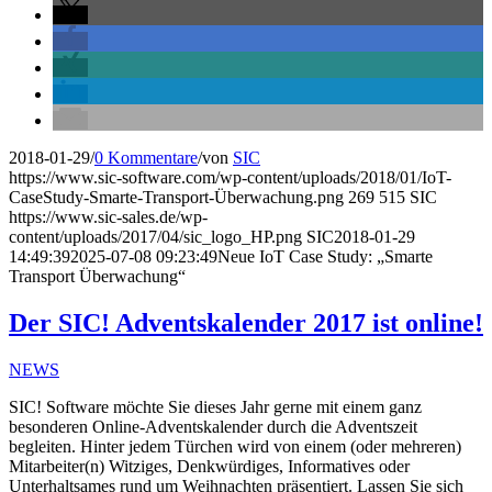
2018-01-29
/
0 Kommentare
/
von
SIC
https://www.sic-software.com/wp-content/uploads/2018/01/IoT-
CaseStudy-Smarte-Transport-Überwachung.png
269
515
SIC
https://www.sic-sales.de/wp-
content/uploads/2017/04/sic_logo_HP.png
SIC
2018-01-29
14:49:39
2025-07-08 09:23:49
Neue IoT Case Study: „Smarte
Transport Überwachung“
Der SIC! Adventskalender 2017 ist online!
NEWS
SIC! Software möchte Sie dieses Jahr gerne mit einem ganz
besonderen Online-Adventskalender durch die Adventszeit
begleiten. Hinter jedem Türchen wird von einem (oder mehreren)
Mitarbeiter(n) Witziges, Denkwürdiges, Informatives oder
Unterhaltsames rund um Weihnachten präsentiert. Lassen Sie sich