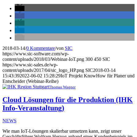
2018-03-14
/
0 Kommentare
/
von
SIC
https://www.sic-software.com/wp-
content/uploads/2018/03/Webinar-IoT.png
300
450
SIC
https://www.sic-sales.de/wp-
content/uploads/2017/04/sic_logo_HP.png
SIC
2018-03-14
15:43:39
2022-06-02 15:28:29
IoT Projekt KnowHow für Planer und
Entscheider (Webinar-Reihe)
Thomas Wagner
Cloud Lösungen für die Produktion (IHK
Info-Veranstaltung)
NEWS
Wie man IoT-Lösungen skalierbar umsetzen kann, zeigt unser
Geschäftsführer Wolfram Herzog anhand eines Kundenbeispiels im