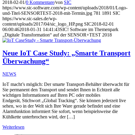
2018-02-01
/
0 Kommentare
/
von
SIC
https://www.sic-software.com/wp-content/uploads/2018/01/Logo-
und-Titel-SENSORTEST-2018-mit-Termin.jpg
781
1891
SIC
https://www.sic-sales.de/wp-
content/uploads/2017/04/sic_logo_HP.png
SIC
2018-02-01
06:00:46
2018-01-31 14:41:43
SIC! Software im Themenpark
„Digitale Transformation“ auf der SENSOR+TEST 2018
Neue IoT Case Study: „Smarte Transport
Überwachung“
NEWS
IoT macht’s möglich: Der smarte Transport-Behälter überwacht für
Sie permanent den Transport und sendet Ihnen in Echtzeit alle
wichtigen Informationen auf Ihren PC oder mobiles
Endgerät, Stichwort „Global Tracking“. Sie können jederzeit live
sehen, wo in der Welt sich Ihre Ware gerade befindet und eine
Alarmfunktion informiert Sie sofort, wenn beispielsweise die
Kühlkette unterbrochen wird, der […]
Weiterlesen