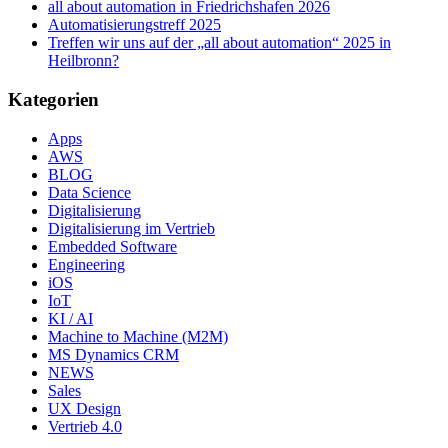
all about automation in Friedrichshafen 2026
Automatisierungstreff 2025
Treffen wir uns auf der „all about automation“ 2025 in
Heilbronn?
Kategorien
Apps
AWS
BLOG
Data Science
Digitalisierung
Digitalisierung im Vertrieb
Embedded Software
Engineering
iOS
IoT
KI / AI
Machine to Machine (M2M)
MS Dynamics CRM
NEWS
Sales
UX Design
Vertrieb 4.0