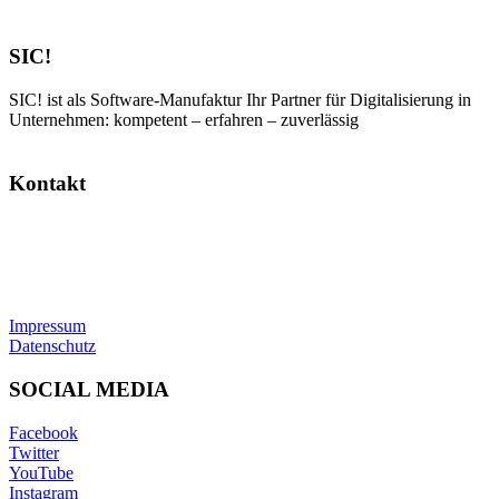
SIC!
SIC! ist als Software-Manufaktur Ihr Partner für Digitalisierung in
Unternehmen: kompetent – erfahren – zuverlässig
Kontakt
SIC! Software GmbH
Im Zukunftspark 10
74076 Heilbronn
Tel: +49 7131 13355-00
E-Mail:
info@sic.software
Impressum
Datenschutz
SOCIAL MEDIA
Facebook
Twitter
YouTube
Instagram