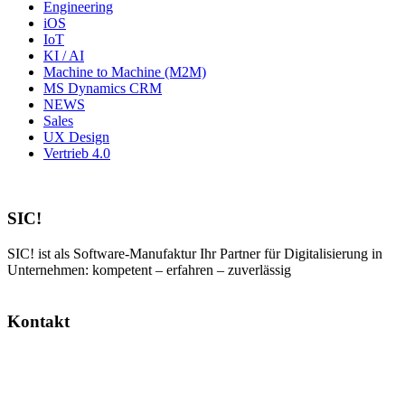
Engineering
iOS
IoT
KI / AI
Machine to Machine (M2M)
MS Dynamics CRM
NEWS
Sales
UX Design
Vertrieb 4.0
SIC!
SIC! ist als Software-Manufaktur Ihr Partner für Digitalisierung in
Unternehmen: kompetent – erfahren – zuverlässig
Kontakt
SIC! Software GmbH
Im Zukunftspark 10
74076 Heilbronn
Tel: +49 7131 13355-00