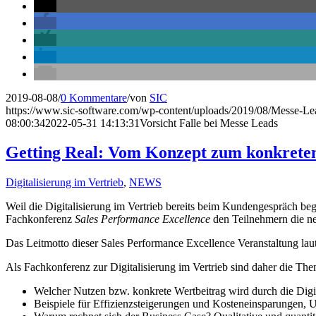
2019-08-08
/
0 Kommentare
/
von
SIC
https://www.sic-software.com/wp-content/uploads/2019/08/Messe-Lea
08:00:34
2022-05-31 14:13:31
Vorsicht Falle bei Messe Leads
Getting Real: Vom Konzept zum konkreten 
Digitalisierung im Vertrieb
,
NEWS
Weil die Digitalisierung im Vertrieb bereits beim Kundengespräch b
Fachkonferenz
Sales Performance Excellence
den Teilnehmern die 
Das Leitmotto dieser Sales Performance Excellence Veranstaltung lau
Als Fachkonferenz zur Digitalisierung im Vertrieb sind daher die T
Welcher Nutzen bzw. konkrete Wertbeitrag wird durch die Digita
Beispiele für Effizienzsteigerungen und Kosteneinsparungen, Um