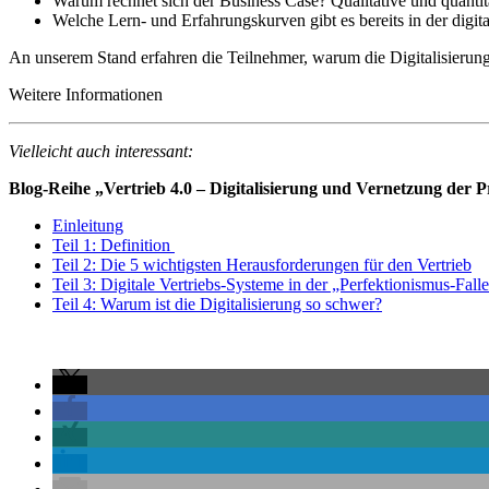
Warum rechnet sich der Business Case? Qualitative und quantit
Welche Lern- und Erfahrungskurven gibt es bereits in der digit
An unserem Stand erfahren die Teilnehmer, warum die Digitalisierun
Weitere Informationen
Vielleicht auch interessant:
Blog-Reihe „Vertrieb 4.0 – Digitalisierung und Vernetzung der 
Einleitung
Teil 1: Definition
Teil 2: Die 5 wichtigsten Herausforderungen für den Vertrieb
Teil 3: Digitale Vertriebs-Systeme in der „Perfektionismus-Fall
Teil 4: Warum ist die Digitalisierung so schwer?