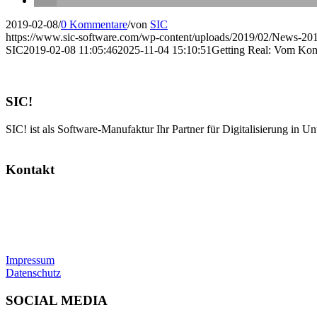
2019-02-08
/
0 Kommentare
/
von
SIC
https://www.sic-software.com/wp-content/uploads/2019/02/News-201
SIC
2019-02-08 11:05:46
2025-11-04 15:10:51
Getting Real: Vom Konz
SIC!
SIC! ist als Software-Manufaktur Ihr Partner für Digitalisierung in U
Kontakt
SIC! Software GmbH
Im Zukunftspark 10
74076 Heilbronn
Tel: +49 7131 13355-00
E-Mail:
info@sic.software
Impressum
Datenschutz
SOCIAL MEDIA