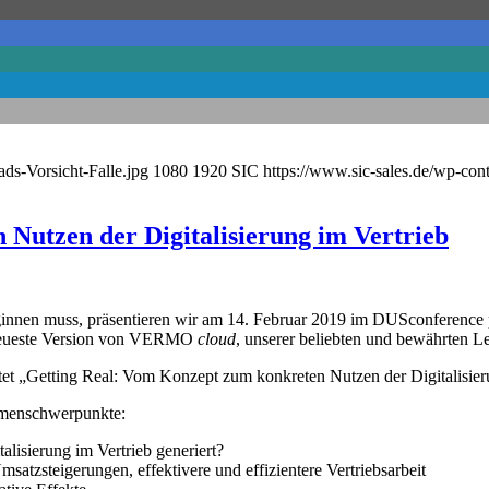
ds-Vorsicht-Falle.jpg
1080
1920
SIC
https://www.sic-sales.de/wp-co
Nutzen der Digitalisierung im Vertrieb
eginnen muss, präsentieren wir am 14. Februar 2019 im DUSconference 
neueste Version von VERMO
cloud
, unserer beliebten und bewährten Le
tet „Getting Real: Vom Konzept zum konkreten Nutzen der Digitalisier
hemenschwerpunkte:
lisierung im Vertrieb generiert?
satzsteigerungen, effektivere und effizientere Vertriebsarbeit