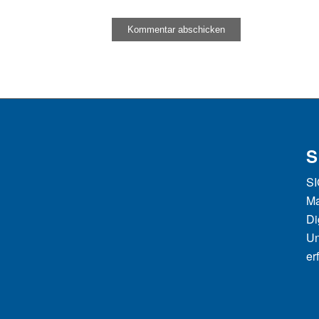
S
SI
Ma
Di
Un
er