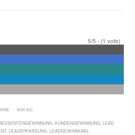
5/5 - (1 vote)
/
TARE
VON
SIC
ERESSENTENGEWINNUNG
,
KUNDENGEWINNUNG
,
LEAD
ENT
,
LEADERFASSUNG
,
LEADGEWINNUNG
,