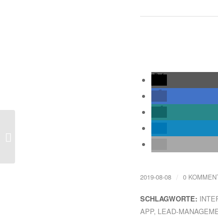
Neues Video: Use Case
Häfele. IoT Retrofitting
als Entscheidungshilfe
für...
/
2019-08-08
0 KOMMEN
INT
SCHLAGWORTE:
APP
,
LEAD-MANAGEM