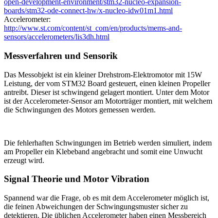
open-development-environment/stm32-nucleo-expansion-
boards/stm32-ode-connect-hw/x-nucleo-idw01m1.html
Accelerometer:
http://www.st.com/content/st_com/en/products/mems-and-
sensors/accelerometers/lis3dh.html
Messverfahren und Sensorik
Das Messobjekt ist ein kleiner Drehstrom-Elektromotor mit 15W
Leistung, der vom STM32 Board gesteuert, einen kleinen Propeller
antreibt. Dieser ist schwingend gelagert montiert. Unter dem Motor
ist der Accelerometer-Sensor am Motorträger montiert, mit welchem
die Schwingungen des Motors gemessen werden.
Die fehlerhaften Schwingungen im Betrieb werden simuliert, indem
am Propeller ein Klebeband angebracht und somit eine Unwucht
erzeugt wird.
Signal Theorie und Motor Vibration
Spannend war die Frage, ob es mit dem Accelerometer möglich ist,
die feinen Abweichungen der Schwingungsmuster sicher zu
detektieren. Die üblichen Accelerometer haben einen Messbereich