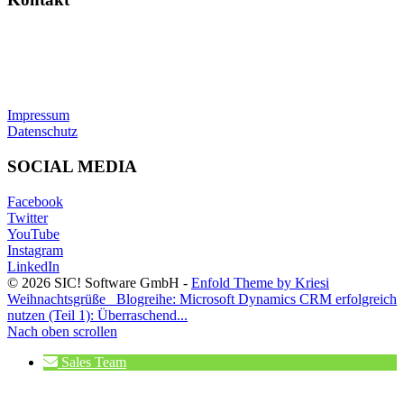
SIC! Software GmbH
Im Zukunftspark 10
74076 Heilbronn
Tel: +49 7131 13355-00
E-Mail:
info@sic.software
Impressum
Datenschutz
SOCIAL MEDIA
Facebook
Twitter
YouTube
Instagram
LinkedIn
© 2026 SIC! Software GmbH -
Enfold Theme by Kriesi
Weihnachtsgrüße
Blogreihe: Microsoft Dynamics CRM erfolgreich
nutzen (Teil 1): Überraschend...
Nach oben scrollen
Sales Team