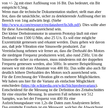
von +/- 2g mit einer Auflösung von 16 Bit. Das bedeutet, ein Bit
entspricht 0,5mg.
Wenn man die technische Dokumentation studiert, stellt man aber
fest, dass die tatsächliche, sicher zu detektierende Auflösung eher im
Bereich von 1mg aufwärts liegt. (Siehe
http://www.st.com/resource/en/datasheet/lis3dh.pdf
). Dies sollte aber
für diese Anwendung ausreichend sein.
Der kleine Drehstrommotor in unserem Prototyp läuft mit einer
Drehzahl von 1500 U/Min, also 25 U/s. Es soll eine mögliche
Exzentrizität gemessen und erkannt werden. Dazu gehen wir davon
aus, daß jede Vibration eine Sinuswelle produziert. Zur
Vereinfachung nehmen wir ferner an, dass die Drehzahl des Motors
die niedrigste Frequenz produzieren wird, also rund 25Hz. Um die
Sinuswelle sicher zu erkennen, muss mindestens mit der doppelten
Frequenz gemessen werden, also 50Hz. In unserer Beispiellösung
messen wir mit einer Abtastrate von 400 Hz. Das sollte also auch für
deutlich höhere Drehzahlen des Motors noch ausreichend sein.
Für die Errechnung der Vibration gibt es mehrere Möglichkeiten.
Wir haben uns hier für die Varianz als einfachste Möglichkeit
entschieden (
https://de.wikipedia.org/wiki/Stichprobenvarianz
).
Entscheidend für die Messung ist die Definition des Zeitabschnittes
für eine einzelne Messung. In unserem Fall nehmen wir 512
Samples, was bei der Frequenz von 400 Hz eine
Aufzeichnungsdauer von 1,2s die Daten zum Analysieren liefert.
Das ermittelte Ergebnis ist ein Messwert, welcher die Abweichung