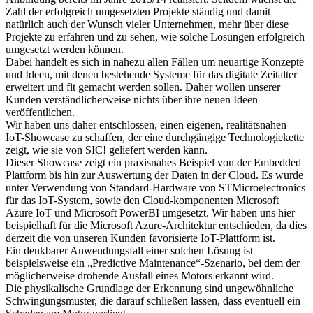
Zahl der erfolgreich umgesetzten Projekte ständig und damit
natürlich auch der Wunsch vieler Unternehmen, mehr über diese
Projekte zu erfahren und zu sehen, wie solche Lösungen erfolgreich
umgesetzt werden können.
Dabei handelt es sich in nahezu allen Fällen um neuartige Konzepte
und Ideen, mit denen bestehende Systeme für das digitale Zeitalter
erweitert und fit gemacht werden sollen. Daher wollen unserer
Kunden verständlicherweise nichts über ihre neuen Ideen
veröffentlichen.
Wir haben uns daher entschlossen, einen eigenen, realitätsnahen
IoT-Showcase zu schaffen, der eine durchgängige Technologiekette
zeigt, wie sie von SIC! geliefert werden kann.
Dieser Showcase zeigt ein praxisnahes Beispiel von der Embedded
Plattform bis hin zur Auswertung der Daten in der Cloud. Es wurde
unter Verwendung von Standard-Hardware von STMicroelectronics
für das IoT-System, sowie den Cloud-komponenten Microsoft
Azure IoT und Microsoft PowerBI umgesetzt. Wir haben uns hier
beispielhaft für die Microsoft Azure-Architektur entschieden, da dies
derzeit die von unseren Kunden favorisierte IoT-Plattform ist.
Ein denkbarer Anwendungsfall einer solchen Lösung ist
beispielsweise ein „Predictive Maintenance“-Szenario, bei dem der
möglicherweise drohende Ausfall eines Motors erkannt wird.
Die physikalische Grundlage der Erkennung sind ungewöhnliche
Schwingungsmuster, die darauf schließen lassen, dass eventuell ein