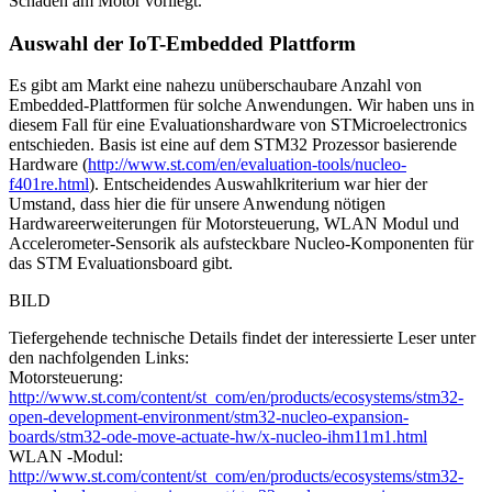
Schaden am Motor vorliegt.
Auswahl der IoT-Embedded Plattform
Es gibt am Markt eine nahezu unüberschaubare Anzahl von
Embedded-Plattformen für solche Anwendungen. Wir haben uns in
diesem Fall für eine Evaluationshardware von STMicroelectronics
entschieden. Basis ist eine auf dem STM32 Prozessor basierende
Hardware (
http://www.st.com/en/evaluation-tools/nucleo-
f401re.html
). Entscheidendes Auswahlkriterium war hier der
Umstand, dass hier die für unsere Anwendung nötigen
Hardwareerweiterungen für Motorsteuerung, WLAN Modul und
Accelerometer-Sensorik als aufsteckbare Nucleo-Komponenten für
das STM Evaluationsboard gibt.
BILD
Tiefergehende technische Details findet der interessierte Leser unter
den nachfolgenden Links:
Motorsteuerung:
http://www.st.com/content/st_com/en/products/ecosystems/stm32-
open-development-environment/stm32-nucleo-expansion-
boards/stm32-ode-move-actuate-hw/x-nucleo-ihm11m1.html
WLAN -Modul:
http://www.st.com/content/st_com/en/products/ecosystems/stm32-