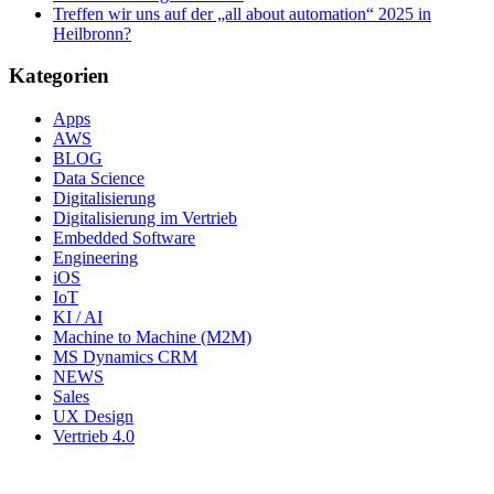
Treffen wir uns auf der „all about automation“ 2025 in
Heilbronn?
Kategorien
Apps
AWS
BLOG
Data Science
Digitalisierung
Digitalisierung im Vertrieb
Embedded Software
Engineering
iOS
IoT
KI / AI
Machine to Machine (M2M)
MS Dynamics CRM
NEWS
Sales
UX Design
Vertrieb 4.0