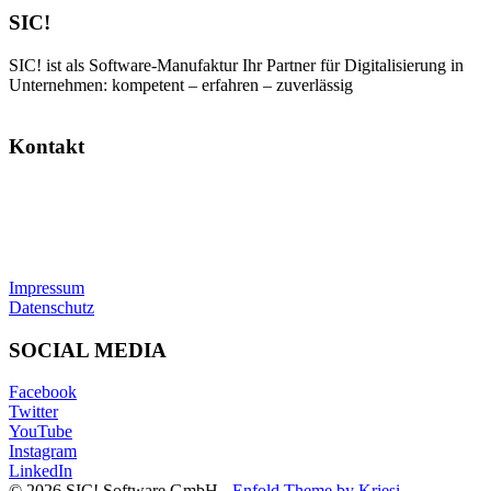
SIC!
SIC! ist als Software-Manufaktur Ihr Partner für Digitalisierung in
Unternehmen: kompetent – erfahren – zuverlässig
Kontakt
SIC! Software GmbH
Im Zukunftspark 10
74076 Heilbronn
Tel: +49 7131 13355-00
E-Mail:
info@sic.software
Impressum
Datenschutz
SOCIAL MEDIA
Facebook
Twitter
YouTube
Instagram
LinkedIn
© 2026 SIC! Software GmbH -
Enfold Theme by Kriesi