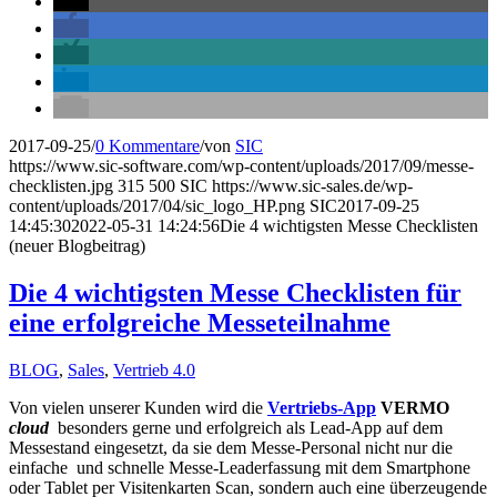
2017-09-25
/
0 Kommentare
/
von
SIC
https://www.sic-software.com/wp-content/uploads/2017/09/messe-
checklisten.jpg
315
500
SIC
https://www.sic-sales.de/wp-
content/uploads/2017/04/sic_logo_HP.png
SIC
2017-09-25
14:45:30
2022-05-31 14:24:56
Die 4 wichtigsten Messe Checklisten
(neuer Blogbeitrag)
Die 4 wichtigsten Messe Checklisten für
eine erfolgreiche Messeteilnahme
BLOG
,
Sales
,
Vertrieb 4.0
Von vielen unserer Kunden wird die
Vertriebs-App
VERMO
cloud
besonders gerne und erfolgreich als Lead-App auf dem
Messestand eingesetzt, da sie dem Messe-Personal nicht nur die
einfache und schnelle Messe-Leaderfassung mit dem Smartphone
oder Tablet per Visitenkarten Scan, sondern auch eine überzeugende