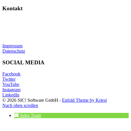
Kontakt
SIC! Software GmbH
Im Zukunftspark 10
74076 Heilbronn
Tel: +49 7131 13355-00
E-Mail:
info@sic.software
Impressum
Datenschutz
SOCIAL MEDIA
Facebook
Twitter
YouTube
Instagram
LinkedIn
© 2026 SIC! Software GmbH -
Enfold Theme by Kriesi
Nach oben scrollen
Sales Team