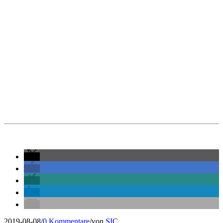
2019-08-08
/
0 Kommentare
/
von
SIC