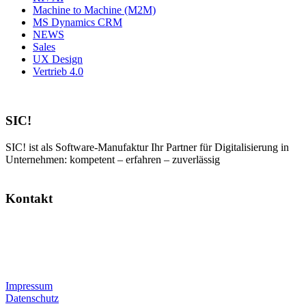
Machine to Machine (M2M)
MS Dynamics CRM
NEWS
Sales
UX Design
Vertrieb 4.0
SIC!
SIC! ist als Software-Manufaktur Ihr Partner für Digitalisierung in
Unternehmen: kompetent – erfahren – zuverlässig
Kontakt
SIC! Software GmbH
Im Zukunftspark 10
74076 Heilbronn
Tel: +49 7131 13355-00
E-Mail:
info@sic.software
Impressum
Datenschutz