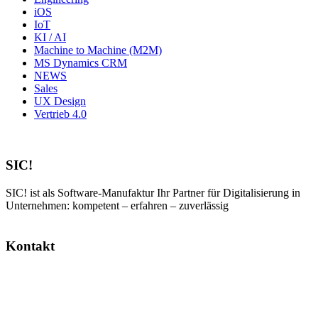
iOS
IoT
KI / AI
Machine to Machine (M2M)
MS Dynamics CRM
NEWS
Sales
UX Design
Vertrieb 4.0
SIC!
SIC! ist als Software-Manufaktur Ihr Partner für Digitalisierung in
Unternehmen: kompetent – erfahren – zuverlässig
Kontakt
SIC! Software GmbH
Im Zukunftspark 10
74076 Heilbronn
Tel: +49 7131 13355-00