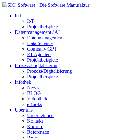
IoT
IoT
Projektbeispiele
Datenmanagement / AI
Datenmanagement
Data Science
Company GPT
KI-Agenten
Projektbeispiele
Prozess-Digitalisierung
Prozess-Digitalisierung
Projektbeispiele
Infothek
News
BLOG
Videothek
eBooks
Über uns
Unternehmen
Kontakt
Karriere
Referenzen
Partner